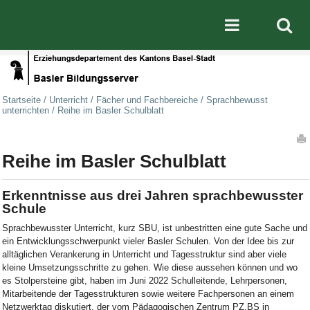
Direkt zum Inhalt
|
Direkt zur Navigation
Mobile nav
Startseite
/
Unterricht
/
Fächer und Fachbereiche
/
Sprachbewusst
unterrichten
/
Reihe im Basler Schulblatt
Artikelaktionen
Reihe im Basler Schulblatt
Erkenntnisse aus drei Jahren sprachbewusster
Schule
Sprachbewusster Unterricht, kurz SBU, ist unbestritten eine gute Sache und
ein Entwicklungsschwerpunkt vieler Basler Schulen. Von der Idee bis zur
alltäglichen Verankerung in Unterricht und Tagesstruktur sind aber viele
kleine Umsetzungsschritte zu gehen. Wie diese aussehen können und wo
es Stolpersteine gibt, haben im Juni 2022 Schulleitende, Lehrpersonen,
Mitarbeitende der Tagesstrukturen sowie weitere Fachpersonen an einem
Netzwerktag diskutiert, der vom Pädagogischen Zentrum PZ.BS in