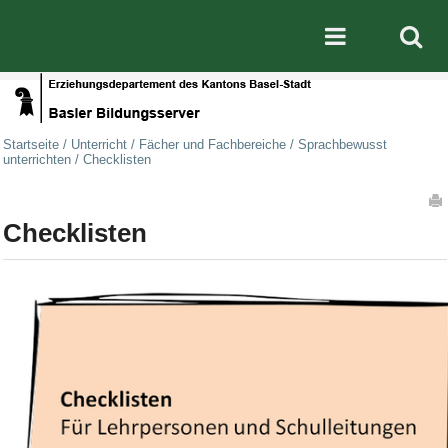
Direkt zum Inhalt
|
Direkt zur Navigation
Mobile nav
Startseite
/
Unterricht
/
Fächer und Fachbereiche
/
Sprachbewusst
unterrichten
/
Checklisten
Artikelaktionen
Checklisten