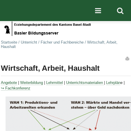
Direkt zum Inhalt
|
Direkt zur Navigation
Mobile nav
Startseite
/
Unterricht
/
Fächer und Fachbereiche
/
Wirtschaft, Arbeit,
Haushalt
Artikelaktionen
Wirtschaft, Arbeit, Haushalt
Angebote
|
Weiterbildung
|
Lehrmittel
|
Unterrichtsmaterialien
|
Lehrplän
e |
↪ Fachkonferenz