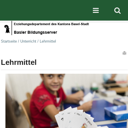
Direkt zum Inhalt
|
Direkt zur Navigation
Mobile nav
Startseite
/
Unterricht
/
Lehrmittel
Artikelaktionen
Lehrmittel