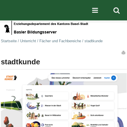
Direkt zum Inhalt
|
Direkt zur Navigation
Mobile nav
Startseite
/
Unterricht
/
Fächer und Fachbereiche
/
stadtkunde
Artikelaktionen
stadtkunde