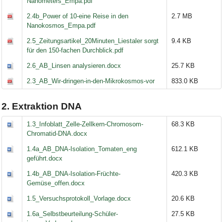
Nanometers_Empa.pdf
2.4b_Power of 10-eine Reise in den
2.7 MB
Nanokosmos_Empa.pdf
2.5_Zeitungsartikel_20Minuten_Liestaler sorgt
9.4 KB
für den 150-fachen Durchblick.pdf
2.6_AB_Linsen analysieren.docx
25.7 KB
2.3_AB_Wir-dringen-in-den-Mikrokosmos-vor
833.0 KB
2. Extraktion DNA
1.3_Infoblatt_Zelle-Zellkern-Chromosom-
68.3 KB
Chromatid-DNA.docx
1.4a_AB_DNA-Isolation_Tomaten_eng
612.1 KB
geführt.docx
1.4b_AB_DNA-Isolation-Früchte-
420.3 KB
Gemüse_offen.docx
1.5_Versuchsprotokoll_Vorlage.docx
20.6 KB
1.6a_Selbstbeurteilung-Schüler-
27.5 KB