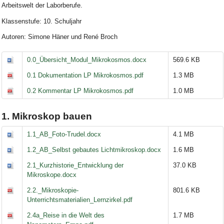
Arbeitswelt der Labor­berufe.
Klassenstufe: 10. Schuljahr
Autoren: Simone Häner und René Broch
0.0_Übersicht_Modul_Mikrokosmos.docx
569.6 KB
0.1 Dokumentation LP Mikrokosmos.pdf
1.3 MB
0.2 Kommentar LP Mikrokosmos.pdf
1.0 MB
1. Mikroskop bauen
1.1_AB_Foto-Trudel.docx
4.1 MB
1.2_AB_Selbst gebautes Lichtmikroskop.docx
1.6 MB
2.1_Kurzhistorie_Entwicklung der
37.0 KB
Mikroskope.docx
2.2._Mikroskopie-
801.6 KB
Unterrichtsmaterialien_Lernzirkel.pdf
2.4a_Reise in die Welt des
1.7 MB