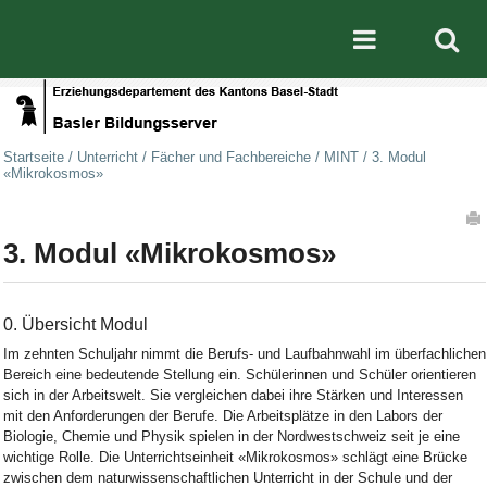
Direkt zum Inhalt
|
Direkt zur Navigation
Mobile nav
Startseite
/
Unterricht
/
Fächer und Fachbereiche
/
MINT
/
3. Modul
«Mikrokosmos»
Artikelaktionen
3. Modul «Mikrokosmos»
0. Übersicht Modul
Im zehnten Schuljahr nimmt die Berufs- und Laufbahnwahl im überfachlichen
Bereich eine bedeutende Stellung ein. Schülerinnen und Schüler orientieren
sich in der Arbeitswelt. Sie ver­gleichen dabei ihre Stärken und Interessen
mit den Anforderungen der Berufe. Die Arbeits­plätze in den Labors der
Biologie, Chemie und Physik spielen in der Nordwestschweiz seit je eine
wichtige Rolle. Die Unterrichtseinheit «Mikrokosmos» schlägt eine Brücke
zwi­schen dem naturwissenschaftlichen Unterricht in der Schule und der