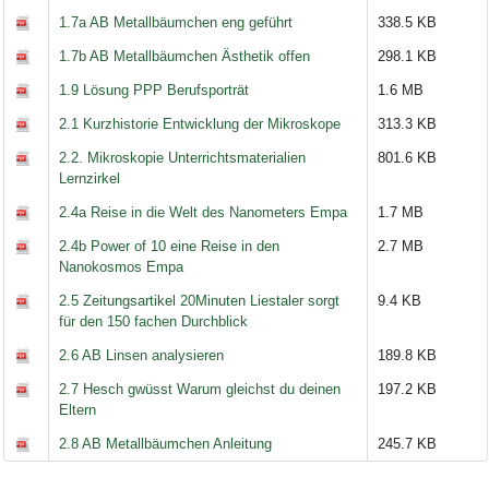
1.7a AB Metallbäumchen eng geführt
338.5 KB
1.7b AB Metallbäumchen Ästhetik offen
298.1 KB
1.9 Lösung PPP Berufsporträt
1.6 MB
2.1 Kurzhistorie Entwicklung der Mikroskope
313.3 KB
2.2. Mikroskopie Unterrichtsmaterialien
801.6 KB
Lernzirkel
2.4a Reise in die Welt des Nanometers Empa
1.7 MB
2.4b Power of 10 eine Reise in den
2.7 MB
Nanokosmos Empa
2.5 Zeitungsartikel 20Minuten Liestaler sorgt
9.4 KB
für den 150 fachen Durchblick
2.6 AB Linsen analysieren
189.8 KB
2.7 Hesch gwüsst Warum gleichst du deinen
197.2 KB
Eltern
2.8 AB Metallbäumchen Anleitung
245.7 KB