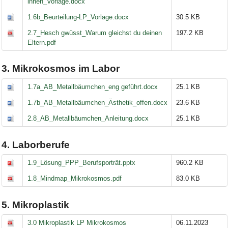
innen_Vorlage.docx
1.6b_Beurteilung-LP_Vorlage.docx
30.5 KB
2.7_Hesch gwüsst_Warum gleichst du deinen
197.2 KB
Eltern.pdf
3. Mikrokosmos im Labor
1.7a_AB_Metallbäumchen_eng geführt.docx
25.1 KB
1.7b_AB_Metallbäumchen_Ästhetik_offen.docx
23.6 KB
2.8_AB_Metallbäumchen_Anleitung.docx
25.1 KB
4. Laborberufe
1.9_Lösung_PPP_Berufsporträt.pptx
960.2 KB
1.8_Mindmap_Mikrokosmos.pdf
83.0 KB
5. Mikroplastik
3.0 Mikroplastik LP Mikrokosmos
06.11.2023