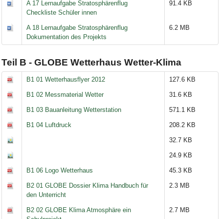
A 17 Lernaufgabe Stratosphärenflug
91.4 KB
Checkliste Schüler innen
A 18 Lernaufgabe Stratosphärenflug
6.2 MB
Dokumentation des Projekts
Teil B - GLOBE Wetterhaus Wetter-Klima
B1 01 Wetterhausflyer 2012
127.6 KB
B1 02 Messmaterial Wetter
31.6 KB
B1 03 Bauanleitung Wetterstation
571.1 KB
B1 04 Luftdruck
208.2 KB
32.7 KB
24.9 KB
B1 06 Logo Wetterhaus
45.3 KB
B2 01 GLOBE Dossier Klima Handbuch für
2.3 MB
den Unterricht
B2 02 GLOBE Klima Atmosphäre ein
2.7 MB