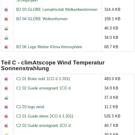
Schulprojekt
B2 03 GLOBE Lernaktivität Wolkenbestimmen
314.4 KB
B2 04 GLOBE Wolkenformen
158.1 KB
46.0 KB
34.0 KB
B2 06 Logo Wetter Klima Atmosphäre
68.7 KB
Teil C - climAtscope Wind Temperatur
Sonnenstrahlung
C1 01 Boite outil 1CO d 3 2011
483.0 KB
C1 02 Guide enseignant 1CO d
34.8 KB
37.4 KB
C1 03 logo wind
11.2 KB
C2 01 Guide eleve 2CO d 3 2011
535.5 KB
C2 02 Guide enseignant 2CO d
40.7 KB
39.6 KB