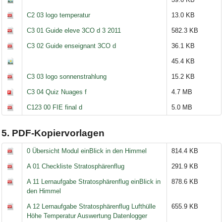
C2 03 logo temperatur
13.0 KB
C3 01 Guide eleve 3CO d 3 2011
582.3 KB
C3 02 Guide enseignant 3CO d
36.1 KB
45.4 KB
C3 03 logo sonnenstrahlung
15.2 KB
C3 04 Quiz Nuages f
4.7 MB
C123 00 FIE final d
5.0 MB
5. PDF-Kopiervorlagen
0 Übersicht Modul einBlick in den Himmel
814.4 KB
A 01 Checkliste Stratosphärenflug
291.9 KB
A 11 Lernaufgabe Stratosphärenflug einBlick in
878.6 KB
den Himmel
A 12 Lernaufgabe Stratosphärenflug Lufthülle
655.9 KB
Höhe Temperatur Auswertung Datenlogger