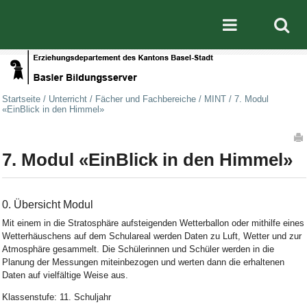
Direkt zum Inhalt
|
Direkt zur Navigation
Mobile nav
Startseite
/
Unterricht
/
Fächer und Fachbereiche
/
MINT
/
7. Modul
«EinBlick in den Himmel»
Artikelaktionen
7. Modul «EinBlick in den Himmel»
0. Übersicht Modul
Mit einem in die Stratosphäre aufsteigenden Wetterballon oder mithilfe eines
Wetterhäuschens auf dem Schulareal werden Daten zu Luft, Wetter und zur
Atmosphäre gesammelt. Die Schülerinnen und Schüler werden in die
Planung der Messungen miteinbezogen und werten dann die erhaltenen
Daten auf vielfältige Weise aus.
Klassenstufe: 11. Schuljahr