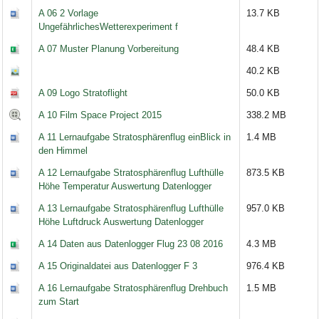
A 06 2 Vorlage
13.7 KB
UngefährlichesWetterexperiment f
A 07 Muster Planung Vorbereitung
48.4 KB
40.2 KB
A 09 Logo Stratoflight
50.0 KB
A 10 Film Space Project 2015
338.2 MB
A 11 Lernaufgabe Stratosphärenflug einBlick in
1.4 MB
den Himmel
A 12 Lernaufgabe Stratosphärenflug Lufthülle
873.5 KB
Höhe Temperatur Auswertung Datenlogger
A 13 Lernaufgabe Stratosphärenflug Lufthülle
957.0 KB
Höhe Luftdruck Auswertung Datenlogger
A 14 Daten aus Datenlogger Flug 23 08 2016
4.3 MB
A 15 Originaldatei aus Datenlogger F 3
976.4 KB
A 16 Lernaufgabe Stratosphärenflug Drehbuch
1.5 MB
zum Start