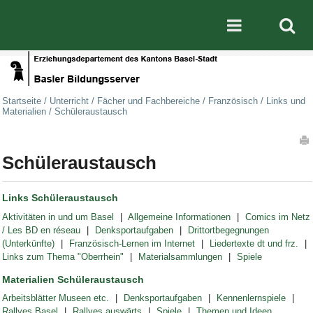
Direkt zum Inhalt
|
Direkt zur Navigation
Mobile nav
Startseite
/
Unterricht
/
Fächer und Fachbereiche
/
Französisch
/
Links und
Materialien
/
Schüleraustausch
Artikelaktionen
Schüleraustausch
Links Schüleraustausch
Aktivitäten in und um Basel
Allgemeine Informationen
Comics im Netz
/ Les BD en réseau
Denksportaufgaben
Drittortbegegnungen
(Unterkünfte)
Französisch-Lernen im Internet
Liedertexte dt und frz.
Links zum Thema "Oberrhein"
Materialsammlungen
Spiele
Materialien Schüleraustausch
Arbeitsblätter Museen etc.
Denksportaufgaben
Kennenlernspiele
Rallyes Basel
Rallyes auswärts
Spiele
Themen und Ideen