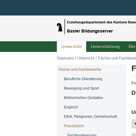
Unterricht
Unterstützung
Die
Startseite
/
Unterricht
/
Fächer und Fachbere
F
Fächer und Fachbereiche
NAVIGATION
Berufliche Orientierung
Fr
Bewegung und Sport
D
Bildnerisches Gestalten
Englisch
U
Ethik, Religionen, Gemeinschaft
Französisch
Fachkonferenzen