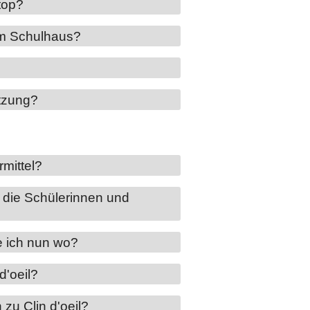
top?
im Schulhaus?
tzung?
mittel?
ür die Schülerinnen und
de ich nun wo?
d'oeil?
zu Clin d'oeil?