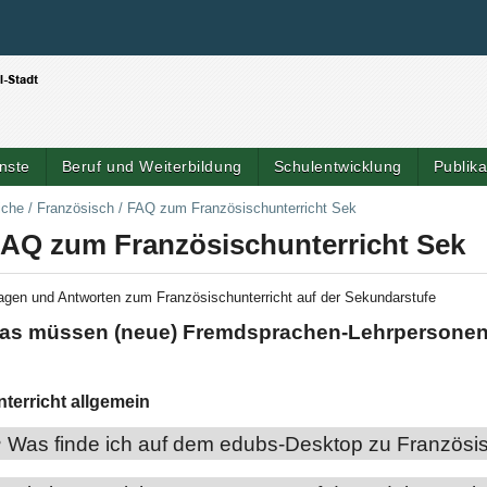
Benutzerspezifische Werkzeuge
Direkt zum Inhalt
|
Direkt zur Navigation
nste
Beruf und Weiterbildung
Schulentwicklung
Publik
iche
/
Französisch
/
FAQ zum Französischunterricht Sek
AQ zum Französischunterricht Sek
agen und Antworten zum Französischunterricht auf der Sekundarstufe
as müssen (neue) Fremdsprachen-Lehrpersonen
nterricht allgemein
Was finde ich auf dem edubs-Desktop zu Französi