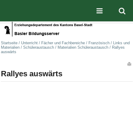
Direkt zum Inhalt
|
Direkt zur Navigation
Mobile nav
Startseite
/
Unterricht
/
Fächer und Fachbereiche
/
Französisch
/
Links und
Materialien
/
Schüleraustausch
/
Materialien Schüleraustausch
/
Rallyes
auswärts
Artikelaktionen
Rallyes auswärts