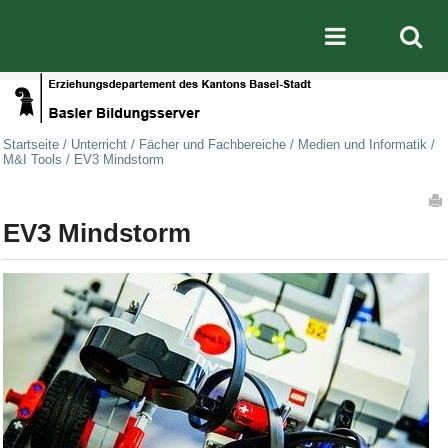
Direkt zum Inhalt
|
Direkt zur Navigation
Mobile nav
Startseite
/
Unterricht
/
Fächer und Fachbereiche
/
Medien und Informatik
/
M&I Tools
/
EV3 Mindstorm
Artikelaktionen
EV3 Mindstorm