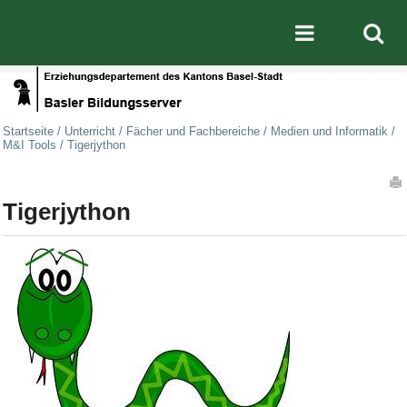
Direkt zum Inhalt
|
Direkt zur Navigation
Mobile nav
Startseite
/
Unterricht
/
Fächer und Fachbereiche
/
Medien und Informatik
/
M&I Tools
/
Tigerjython
Artikelaktionen
Tigerjython