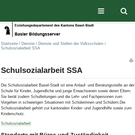
Direkt zum Inhalt
|
Direkt zur Navigation
Mobile nav
Startseite
/
Dienste
/
Dienste und Stellen der Volksschulen
/
Schulsozialarbeit SSA
Artikelaktionen
Schulsozialarbeit SSA
Die Schulsozialarbeit Basel-Stadt ist eine Anlauf- und Beratungsstelle an der
Schule für Kinder, Jugendliche und junge Erwachsenen sowie deren Eltern.
Sie berät zudem Schulleitungen und die Lehr- und Fachpersonen zum
Vorgehen in schwierigen Situationen mit Schülerinnen und Schülern.Die
Schulsozialarbeit gehört zur kantonalen Kinder- und Jugendhilfe sowie zum
Kinderschutz.
Schulsozialarbeit
Standorte mit Büros und Zuständigkeit