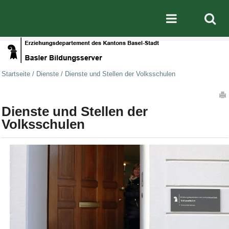
Direkt zum Inhalt
|
Direkt zur Navigation
Mobile nav
Startseite
/
Dienste
/
Dienste und Stellen der Volksschulen
Artikelaktionen
Dienste und Stellen der
Volksschulen