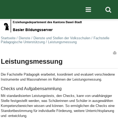
Direkt zum Inhalt
|
Direkt zur Navigation
Mobile nav
Startseite
/
Dienste
/
Dienste und Stellen der Volksschulen
/
Fachstelle
Pädagogische Unterstützung
/
Leistungsmessung
Artikelaktionen
Leistungsmessung
Die Fachstelle Pädagogik erarbeitet, koordiniert und evaluiert verschiedene
Instrumente und Massnahmen im Rahmen der Leistungsmessung.
Checks und Aufgabensammlung
Mit standardisierten Leistungstests, den Checks, kann von unabhängiger
Stelle festgestellt werden, was Schülerinnen und Schüler in ausgewählten
Kompetenzbereichen wissen und können. So ermöglichen die Checks eine
Standortbestimmung für individuelle Förderung, weitere Unterrichtsplanung
und -entwicklung.