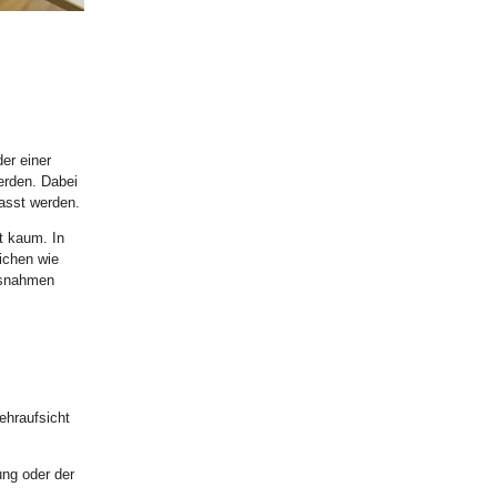
er einer
erden. Dabei
asst werden.
t kaum. In
ichen wie
ssnahmen
ehraufsicht
ung oder der