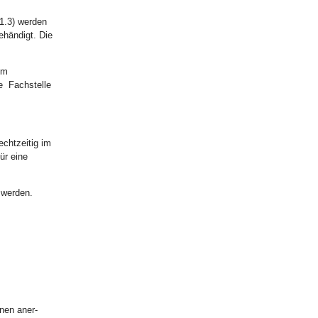
1.3) werden
ehändigt. Die
um
ie
Fachstelle
echtzeitig im
ür eine
 werden.
nen aner-