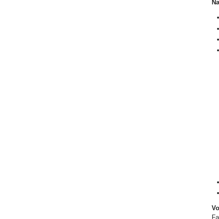
Na
Vo
Fa