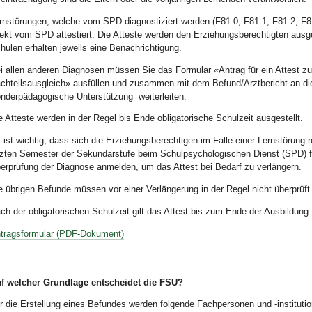
rnstörungen, welche vom SPD diagnostiziert werden (F81.0, F81.1, F81.2, F8
rekt vom SPD attestiert. Die Atteste werden den Erziehungsberechtigten ausg
hulen erhalten jeweils eine Benachrichtigung.
i allen anderen Diagnosen müssen Sie das Formular «Antrag für ein Attest z
chteilsausgleich» ausfüllen und zusammen mit dem Befund/Arztbericht an d
nderpädagogische Unterstützung
weiterleiten.
e Atteste werden in der Regel bis Ende obligatorische Schulzeit ausgestellt.
 ist wichtig, dass sich die Erziehungsberechtigen im Falle einer Lernstörung r
tzten Semester der Sekundarstufe beim Schulpsychologischen Dienst (SPD) f
erprüfung der Diagnose anmelden, um das Attest bei Bedarf zu verlängern.
e übrigen Befunde müssen vor einer Verlängerung in der Regel nicht überprüft
ch der obligatorischen Schulzeit gilt das Attest bis zum Ende der Ausbildung.
tragsformular
(PDF-Dokument)
f welcher Grundlage entscheidet die FSU?
r die Erstellung eines Befundes werden folgende Fachpersonen und -institutio