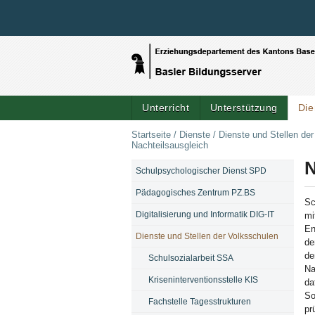
Unterricht
Unterstützung
Die
Startseite
/
Dienste
/
Dienste und Stellen de
Nachteilsausgleich
N
Schulpsychologischer Dienst SPD
NAVIGATION
Pädagogisches Zentrum PZ.BS
Sc
Digitalisierung und Informatik DIG-IT
mi
En
Dienste und Stellen der Volksschulen
de
de
Schulsozialarbeit SSA
Na
Kriseninterventionsstelle KIS
da
So
Fachstelle Tagesstrukturen
pr