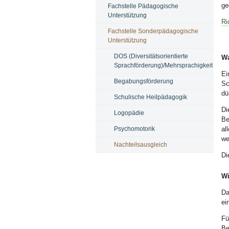
ge
Fachstelle Pädagogische
Unterstützung
Ri
Fachstelle Sonderpädagogische
Unterstützung
DOS (Diversitätsorientierte
Wa
Sprachförderung)/Mehrsprachigkeit
Ei
Begabungsförderung
Sc
dü
Schulische Heilpädagogik
Di
Logopädie
Be
al
Psychomotorik
we
Nachteilsausgleich
Di
Wi
Da
ei
Fü
Be