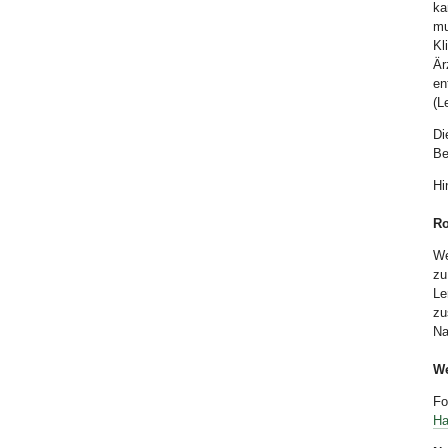
ka
mu
Kl
Är
en
(L
Di
Be
Hi
Ro
We
zu
Le
zu
Na
We
Fo
Ha