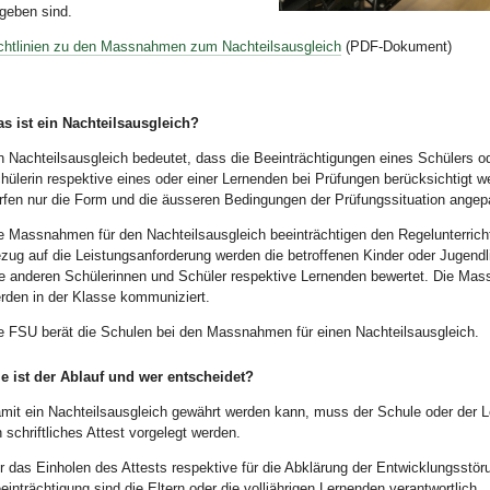
geben sind.
Bild Legende:
chtlinien zu den Massnahmen zum Nachteilsausgleich
(PDF-Dokument)
s ist ein Nachteilsausgleich?
n Nachteilsausgleich bedeutet, dass die Beeinträchtigungen eines Schülers od
hülerin respektive eines oder einer Lernenden bei Prüfungen berücksichtigt w
rfen nur die Form und die äusseren Bedingungen der Prüfungssituation angep
e Massnahmen für den Nachteilsausgleich beeinträchtigen den Regelunterrich
zug auf die Leistungsanforderung werden die betroffenen Kinder oder Jugendl
le anderen Schülerinnen und Schüler respektive Lernenden bewertet. Die Ma
rden in der Klasse kommuniziert.
e FSU berät die Schulen bei den Massnahmen für einen Nachteilsausgleich.
e ist der Ablauf und wer entscheidet?
mit ein Nachteilsausgleich gewährt werden kann, muss der Schule oder der L
n schriftliches Attest vorgelegt werden.
r das Einholen des Attests respektive für die Abklärung der Entwicklungsstör
einträchtigung sind die Eltern oder die volljährigen Lernenden verantwortlich.