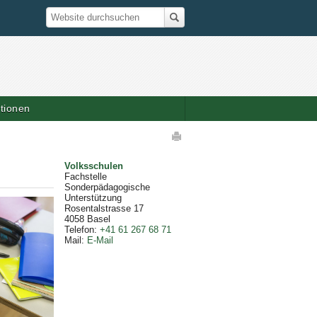
Suche
Website durchsuchen
ationen
elaktionen
Volksschulen
Fachstelle
Sonderpädagogische
Unterstützung
Rosentalstrasse 17
4058
Basel
Telefon
:
+41 61 267 68 71
Mail
:
E-Mail