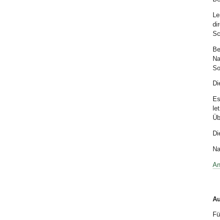
Le
di
Sc
Be
Na
So
Di
Es
le
Üb
Di
Na
An
Au
Fü