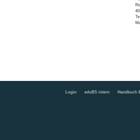
Ro
40
Te
Ma
Login
eduBS intern
Handbuch B