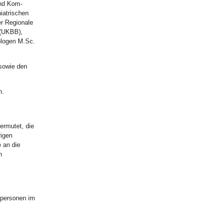
und Kom-
iatrischen
er Regionale
 (UKBB),
ologen M.Sc.
sowie den
h.
ermutet, die
rigen
 an die
n
hpersonen im