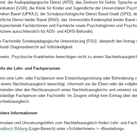
nnt: der Audiopädagogische Dienst (APD), das Zentrum für Gehör, Sprache 
nikation (GSR), die Klinik für Kinder und Jugendliche der Universitären Psych
iniken Basel (UPKKJ), der Schulpsychologische Dienst Basel-Stadt (SPD), d
ztliche Dienst beider Basel (RAD), das Universitäts-Kinderspital beider Basel
tsprechende Fachärztinnen und Fachärzte sowie Psychologinnen und Psych
etztere ausschliesslich für ADS- und ADHS-Befunde).
e Fachstelle Sonderpädagogische Unterstützung (FSU) überprüft den Antrag 
fund/ Diagnosebericht auf Vollständigkeit.
nweis: Psychische Krankheiten berechtigen nicht zu einem Nachteilsausgleic
lle der Lehr- und Fachpersonen
nn eine Lehr- oder Fachperson eine Entwicklungsstörung oder Behinderung v
 einem Nachteilsausgleich berechtigt, informiert sie die Eltern oder die volljäh
rnenden über den Rechtsanspruch eines Nachteilsausgleichs und verweist sie
ständige Fachperson oder Fachstelle. lm Zeugnis erfolgt kein Eintrag über de
chteilsausgleich.
itere Informationen
rmulare und Umsetzungshilfen zum Nachteilsausgleich finden Lehr- und Fac
ndbuch Bildung
(Login-Bereich) unter «Schüler/innen» > «Beurteilung».