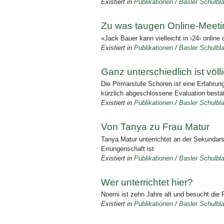
Existiert in
Publikationen
/
Basler Schulbla
Zu was taugen Online-Meetin
«Jack Bauer kann vielleicht in ‹24› online 
Existiert in
Publikationen
/
Basler Schulbla
Ganz unterschiedlich ist völl
Die Primarstufe Schoren ist eine Erfahrun
kürzlich abgeschlossene Evaluation bestät
Existiert in
Publikationen
/
Basler Schulbla
Von Tanya zu Frau Matur
Tanya Matur unterrichtet an der Sekundarsc
Errungenschaft ist
Existiert in
Publikationen
/
Basler Schulbla
Wer unterrichtet hier?
Noemi ist zehn Jahre alt und besucht die 
Existiert in
Publikationen
/
Basler Schulbla