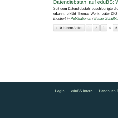
Datendiebstahl auf eduBS: 
Seit dem Datendiebstahl beschleunigte die 
erkannt, erklärt Thomas Wenk, Leiter DIG-
Existiert in
Publikationen
/
Basler Schulbla
« 10 frühere Artikel
1
2
3
4
5
Login
eduBS intern
Handbuch B