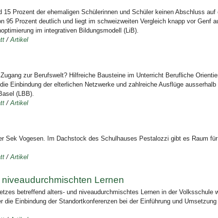
nd 15 Prozent der ehemaligen Schülerinnen und Schüler keinen Abschluss auf 
on 95 Prozent deutlich und liegt im schweizweiten Vergleich knapp vor Genf au
optimierung im integrativen Bildungsmodell (LiB).
tt
/
Artikel
ugang zur Berufswelt? Hilfreiche Bausteine im Unterricht Berufliche Orient
die Einbindung der elterlichen Netzwerke und zahlreiche Ausflüge ausserhalb
 Basel (LBB).
tt
/
Artikel
er Sek Vogesen. Im Dachstock des Schulhauses Pestalozzi gibt es Raum für
tt
/
Artikel
d niveaudurchmischten Lernen
tzes betreffend alters- und niveaudurchmischtes Lernen in der Volksschule w
r die Einbindung der Standortkonferenzen bei der Einführung und Umsetzung