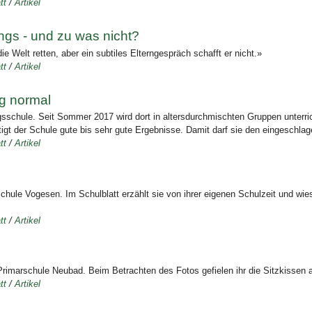
tt
/
Artikel
gs - und zu was nicht?
die Welt retten, aber ein subtiles Elterngespräch schafft er nicht.»
tt
/
Artikel
ig normal
gsschule. Seit Sommer 2017 wird dort in altersdurchmischten Gruppen unterric
igt der Schule gute bis sehr gute Ergebnisse. Damit darf sie den eingeschl
tt
/
Artikel
hule Vogesen. Im Schulblatt erzählt sie von ihrer eigenen Schulzeit und wieso
tt
/
Artikel
Primarschule Neubad. Beim Betrachten des Fotos gefielen ihr die Sitzkissen am
tt
/
Artikel