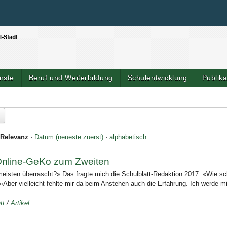
Benutzerspezifische Werkzeuge
Direkt zum Inhalt
|
Direkt zur Navigation
nste
Beruf und Weiterbildung
Schulentwicklung
Publik
Relevanz
·
Datum (neueste zuerst)
·
alphabetisch
: Online-GeKo zum Zweiten
eisten überrascht?» Das fragte mich die Schulblatt-Redaktion 2017. «Wie sch
Aber vielleicht fehlte mir da beim Anstehen auch die Erfahrung. Ich werde m
tt
/
Artikel