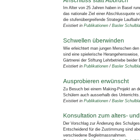
Anschluss statt Abbruch
Im Alter von 25 Jahren haben in Basel ru
das nationale Ziel einer Abschlussquote v
die stufenübergreifende Strategie Laufbahn
Existiert in
Publikationen
/
Basler Schulbla
Schwellen überwinden
Wie erleichtert man jungen Menschen den Z
sind eine spielerische Herangehensweise, 
Gärtnerei der Stiftung Lehrbetriebe beider
Existiert in
Publikationen
/
Basler Schulbla
Ausprobieren erwünscht
Zu Besuch bei einem Making-Projekt an d
Schülern auch ausserhalb des Unterrichts.
Existiert in
Publikationen
/
Basler Schulbla
Konsultation zum alters- un
Der Vorschlag zur Änderung des Schulgese
Entscheidend für die Zustimmung sind abe
verschiedene Begleitmassnahmen.