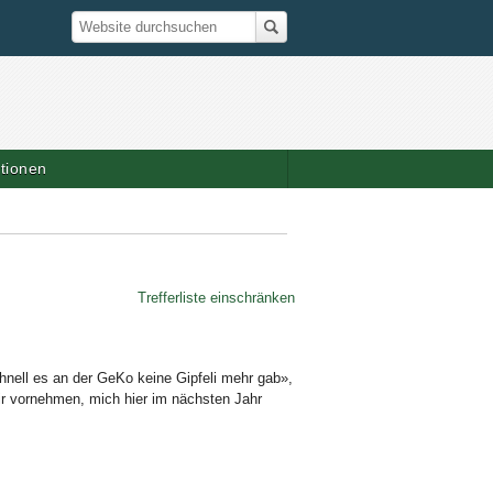
Suche
Website durchsuchen
ationen
Trefferliste einschränken
nell es an der GeKo keine Gipfeli mehr gab»,
ir vornehmen, mich hier im nächsten Jahr