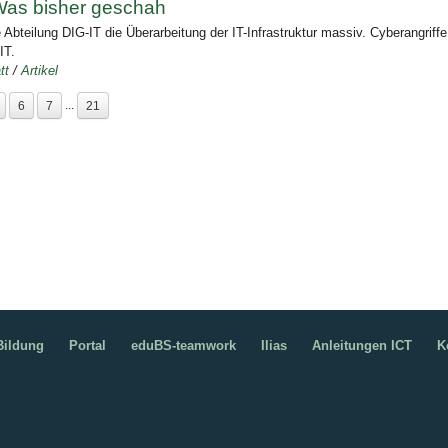
Was bisher geschah
Abteilung DIG-IT die Überarbeitung der IT-Infrastruktur massiv. Cyberangriffe 
IT.
tt
/
Artikel
...
6
7
21
ildung
Portal
eduBS-teamwork
Ilias
Anleitungen ICT
K