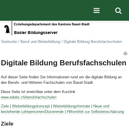
Direkt zum Inhalt
|
Direkt zur Navigation
Mobile nav
Startseite
/
Beruf und Weiterbildung
/
Digitale Bildung Berufsfachschulen
Artikelaktionen
Digitale Bildung Berufsfachschulen
Auf dieser Seite finden Sie Informationen rund um die digitale Bildung an
den Berufs- und Höheren Fachschulen von Basel-Stadt.
Diese Seite ist erreichbar unter dem Kurzlink
www.edubs.ch/berufsfachschulen
Ziele
|
Weiterbildungskonzept
|
Weiterbildungsformate
|
Neue und
bestehende Lehrpersonen/Dozierende
|
Hilfsmittel zur Selbsteinschätzung
Ziele