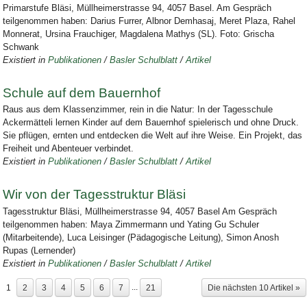
Primarstufe Bläsi, Müllheimerstrasse 94, 4057 Basel. Am Gespräch
teilgenommen haben: Darius Furrer, Albnor Demhasaj, Meret Plaza, Rahel
Monnerat, Ursina Frauchiger, Magdalena Mathys (SL). Foto: Grischa
Schwank
Existiert in
Publikationen
/
Basler Schulblatt
/
Artikel
Schule auf dem Bauernhof
Raus aus dem Klassenzimmer, rein in die Natur: In der Tagesschule
Ackermätteli lernen Kinder auf dem Bauernhof spielerisch und ohne Druck.
Sie pflügen, ernten und entdecken die Welt auf ihre Weise. Ein Projekt, das
Freiheit und Abenteuer verbindet.
Existiert in
Publikationen
/
Basler Schulblatt
/
Artikel
Wir von der Tagesstruktur Bläsi
Tagesstruktur Bläsi, Müllheimerstrasse 94, 4057 Basel Am Gespräch
teilgenommen haben: Maya Zimmermann und Yating Gu Schuler
(Mitarbeitende), Luca Leisinger (Pädagogische Leitung), Simon Anosh
Rupas (Lernender)
Existiert in
Publikationen
/
Basler Schulblatt
/
Artikel
...
1
2
3
4
5
6
7
21
Die nächsten 10 Artikel »