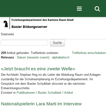
Direkt zum Inhalt
|
Direkt zur Navigation
Mobile nav
Startseite
209
Artikel gefunden.
Trefferliste sortieren
Trefferliste einschränken
Relevanz
·
Datum (neueste zuerst)
·
alphabetisch
«Jetzt braucht es eine zweite Welle»
Der Architekt Stephan Hug ist als Leiter der Abteilung Raum und Anlagen
zuständig für die Schulraumplanung im Erziehungsdepartement. Im
Gespräch mit dem Basler Schulblatt skizziert er die nächsten
Entwicklungsschritte.
Existiert in
Publikationen
/
Basler Schulblatt
/
Artikel
Nationalspielerin Lara Marti im Interview