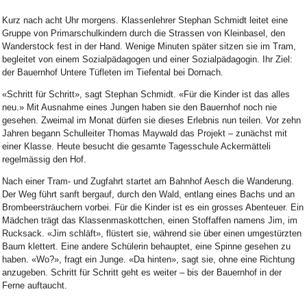
Kurz nach acht Uhr morgens. Klassenlehrer Stephan Schmidt leitet eine
Gruppe von Primarschulkindern durch die Strassen von Kleinbasel, den
Wanderstock fest in der Hand. Wenige Minuten später sitzen sie im Tram,
begleitet von einem Sozialpädagogen und einer Sozialpädagogin. Ihr Ziel:
der Bauernhof Untere Tüfleten im Tiefental bei Dornach.
«Schritt für Schritt», sagt Stephan Schmidt. «Für die Kinder ist das alles
neu.» Mit Ausnahme eines Jungen haben sie den Bauernhof noch nie
gesehen. Zweimal im Monat dürfen sie dieses Erlebnis nun teilen. Vor zehn
Jahren begann Schulleiter Thomas Maywald das Projekt – zunächst mit
einer Klasse. Heute besucht die gesamte Tagesschule Ackermätteli
regelmässig den Hof.
Nach einer Tram- und Zugfahrt startet am Bahnhof Aesch die Wanderung.
Der Weg führt sanft bergauf, durch den Wald, entlang eines Bachs und an
Brombeersträuchern vorbei. Für die Kinder ist es ein grosses Abenteuer. Ein
Mädchen trägt das Klassenmaskottchen, einen Stoffaffen namens Jim, im
Rucksack. «Jim schläft», flüstert sie, während sie über einen umgestürzten
Baum klettert. Eine andere Schülerin behauptet, eine Spinne gesehen zu
haben. «Wo?», fragt ein Junge. «Da hinten», sagt sie, ohne eine Richtung
anzugeben. Schritt für Schritt geht es weiter – bis der Bauernhof in der
Ferne auftaucht.