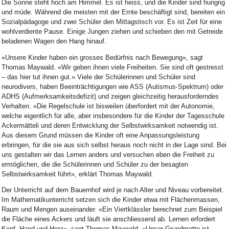
Die Sonne steht hoch am Himmel. Es ist heiss, und die Kinder sind hungrig
und müde. Während die meisten mit der Ernte beschäftigt sind, bereiten ein
Sozialpädagoge und zwei Schüler den Mittagstisch vor. Es ist Zeit für eine
wohlverdiente Pause. Einige Jungen ziehen und schieben den mit Getreide
beladenen Wagen den Hang hinauf.
«Unsere Kinder haben ein grosses Bedürfnis nach Bewegung», sagt
Thomas Maywald. «Wir geben ihnen viele Freiheiten. Sie sind oft gestresst
– das hier tut ihnen gut.» Viele der Schülerinnen und Schüler sind
neurodivers, haben Beeinträchtigungen wie ASS (Autismus-Spektrum) oder
ADHS (Aufmerksamkeitsdefizit) und zeigen gleichzeitig herausforderndes
Verhalten. «Die Regelschule ist bisweilen überfordert mit der Autonomie,
welche eigentlich für alle, aber insbesondere für die Kinder der Tagesschule
Ackermätteli und deren Entwicklung der Selbstwirksamkeit notwendig ist.
Aus diesem Grund müssen die Kinder oft eine Anpassungsleistung
erbringen, für die sie aus sich selbst heraus noch nicht in der Lage sind. Bei
uns gestalten wir das Lernen anders und versuchen eben die Freiheit zu
ermöglichen, die die Schülerinnen und Schüler zu der besagten
Selbstwirksamkeit führt», erklärt Thomas Maywald.
Der Unterricht auf dem Bauernhof wird je nach Alter und Niveau vorbereitet.
Im Mathematikunterricht setzen sich die Kinder etwa mit Flächenmassen,
Raum und Mengen auseinander. «Ein Viertklässler berechnet zum Beispiel
die Fläche eines Ackers und läuft sie anschliessend ab. Lernen erfordert
Kopf, Hand und Herz», sagt Thomas Maywald. «Unser Grundmotto ist