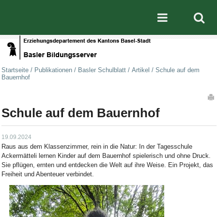
Direkt zum Inhalt
|
Direkt zur Navigation
Mobile nav
Startseite
/
Publikationen
/
Basler Schulblatt
/
Artikel
/
Schule auf dem
Bauernhof
Artikelaktionen
Schule auf dem Bauernhof
19.09.2024
Raus aus dem Klassenzimmer, rein in die Natur: In der Tagesschule
Ackermätteli lernen Kinder auf dem Bauernhof spielerisch und ohne Druck.
Sie pflügen, ernten und entdecken die Welt auf ihre Weise. Ein Projekt, das
Freiheit und Abenteuer verbindet.