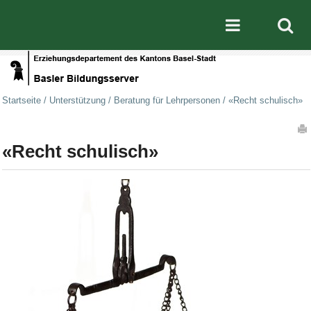
Direkt zum Inhalt
|
Direkt zur Navigation
Mobile nav
Startseite
/
Unterstützung
/
Beratung für Lehrpersonen
/
«Recht schulisch»
Artikelaktionen
«Recht schulisch»