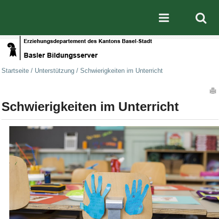
Direkt zum Inhalt
|
Direkt zur Navigation
Mobile nav
Startseite
/
Unterstützung
/
Schwierigkeiten im Unterricht
Artikelaktionen
Schwierigkeiten im Unterricht