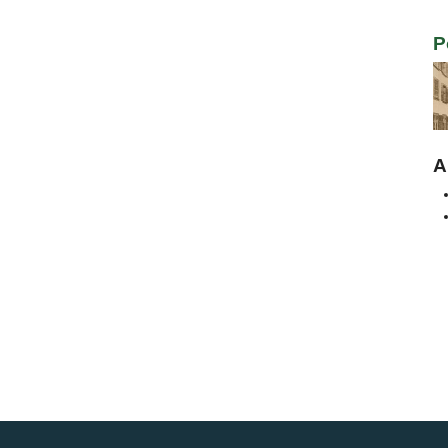
Bi
P
Bi
A