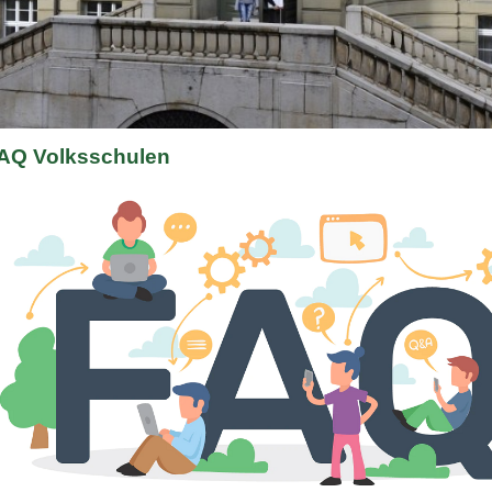
ld Legende:
AQ Volksschulen