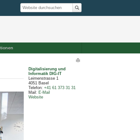
Suche
Website durchsuchen
ationen
elaktionen
Digitalisierung und
Informatik DIG-IT
Leimenstrasse 1
4051
Basel
Telefon
:
+41 61 373 31 31
Mail
:
E-Mail
Website