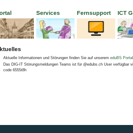
ld Legende:
ortal
Services
Fernsupport
ICT G
ld Legende:
Bild Legende:
Bild Legende:
Bild Leg
ktuelles
Aktuelle Informationen und Störungen finden Sie auf unserem
eduBS Portal
Das
DIG-IT Störungsmeldungen Teams ist für @edubs.ch User verfügbar v
code 6555t8h