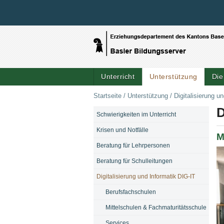
Unterricht
Unterstützung
Die
Startseite
/
Unterstützung
/
Digitalisierung u
D
Schwierigkeiten im Unterricht
NAVIGATION
Krisen und Notfälle
M
Beratung für Lehrpersonen
Beratung für Schulleitungen
Digitalisierung und Informatik DIG-IT
Berufsfachschulen
Mittelschulen & Fachmaturitätsschule
Services