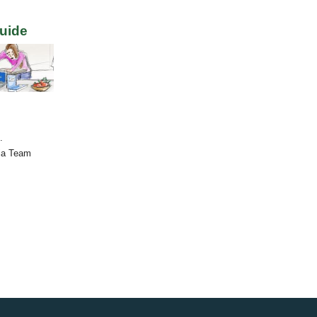
uide
ende:
.
ia Team