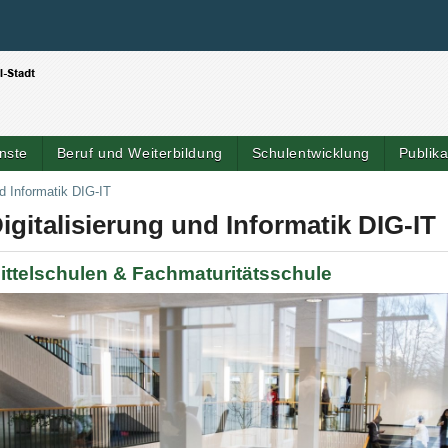
Benutzerspezifische Werkzeuge
Direkt zum Inhalt
|
Direkt zur Navigation
nste
Beruf und Weiterbildung
Schulentwicklung
Publik
Artik
nd Informatik DIG-IT
igitalisierung und Informatik DIG-IT
ittelschulen & Fachmaturitätsschule