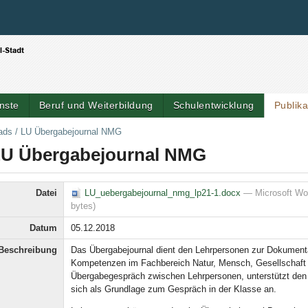
Benutzerspezifische Werkzeuge
Direkt zum Inhalt
|
Direkt zur Navigation
nste
Beruf und Weiterbildung
Schulentwicklung
Publik
ads
/
LU Übergabejournal NMG
LU
Übergabejour
nal NMG
Datei
LU_uebergabejournal_nmg_lp21-1.docx
— Microsoft Wo
bytes)
Datum
05.12.2018
Beschreibung
Das Übergabejournal dient den Lehrpersonen zur Dokumentat
Kompetenzen im Fachbereich Natur, Mensch, Gesellschaft (
Übergabegespräch zwischen Lehrpersonen, unterstützt den
sich als Grundlage zum Gespräch in der Klasse an.