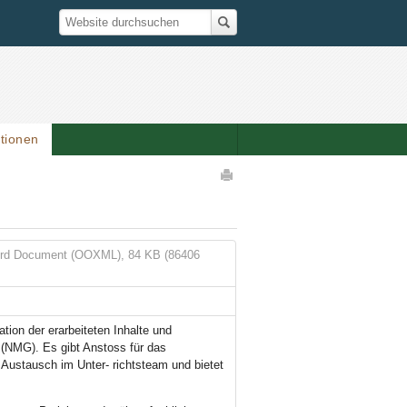
Suche
Website durchsuchen
ationen
Artikelaktionen
rd Document (OOXML), 84 KB (86406
ion der erarbeiteten Inhalte und
NMG). Es gibt Anstoss für das
 Austausch im Unter- richtsteam und bietet