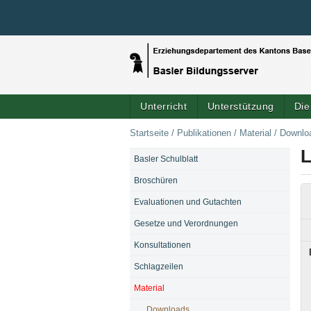
Unterricht
Unterstützung
Die
Startseite
/
Publikationen
/
Material
/
Downlo
Basler Schulblatt
NAVIGATION
Broschüren
Evaluationen und Gutachten
Gesetze und Verordnungen
Konsultationen
Schlagzeilen
Material
Downloads