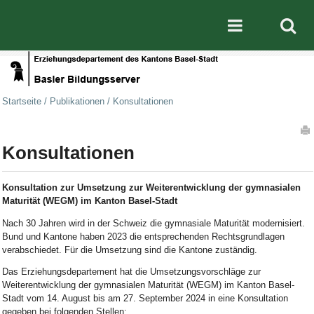
Direkt zum Inhalt
|
Direkt zur Navigation
Mobile nav
Startseite
/
Publikationen
/
Konsultationen
Artikelaktionen
Konsultationen
Konsultation zur Umsetzung zur Weiterentwicklung der gymnasialen
Maturität (WEGM) im Kanton Basel-Stadt
Nach 30 Jahren wird in der Schweiz die gymnasiale Maturität modernisiert.
Bund und Kantone haben 2023 die entsprechenden Rechtsgrundlagen
verabschiedet. Für die Umsetzung sind die Kantone zuständig.
Das Erziehungsdepartement hat die Umsetzungsvorschläge zur
Weiterentwicklung der gymnasialen Maturität (WEGM) im Kanton Basel-
Stadt vom 14. August bis am 27. September 2024 in eine Konsultation
gegeben bei folgenden Stellen: