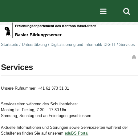
Direkt zum Inhalt
|
Direkt zur Navigation
Mobile nav
Startseite
/
Unterstützung
/
Digitalisierung und Informatik DIG-IT
/
Services
Artikelaktionen
Services
Unsere Rufnummer:
+41 61 373 31 31
Servicezeiten während des Schulbetriebes:
Montag bis Freitag, 7:30 – 17:30 Uhr
Samstag, Sonntag und an Feiertagen geschlossen.
Aktuelle Informationen und Störungen sowie Servicezeiten während der
Schulferien finden Sie auf unserem
eduBS Portal
.