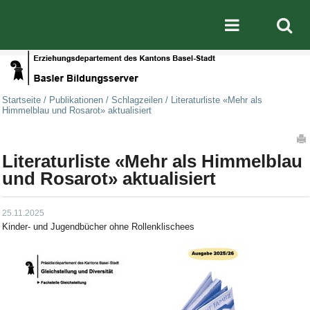
Direkt zum Inhalt
|
Direkt zur Navigation
Mobile nav
Startseite
/
Publikationen
/
Schlagzeilen
/
Literaturliste «Mehr als
Himmelblau und Rosarot» aktualisiert
Artikelaktionen
Literaturliste «Mehr als Himmelblau
und Rosarot» aktualisiert
25.11.2025
Kinder- und Jugendbücher ohne Rollenklischees