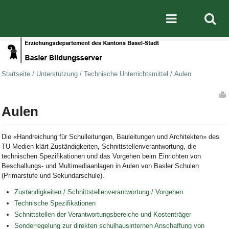
Direkt zum Inhalt
|
Direkt zur Navigation
Mobile nav
Startseite
/
Unterstützung
/
Technische Unterrichtsmittel
/
Aulen
Artikelaktionen
Aulen
Die «Handreichung für Schulleitungen, Bauleitungen und Architekten» des
TU Medien klärt Zuständigkeiten, Schnittstellenverantwortung, die
technischen Spezifikationen und das Vorgehen beim Einrichten von
Beschallungs- und Multimediaanlagen in Aulen von Basler Schulen
(Primarstufe und Sekundarschule).
Zuständigkeiten / Schnittstellenverantwortung / Vorgehen
Technische Spezifikationen
Schnittstellen der Verantwortungsbereiche und Kostenträger
Sonderregelung zur direkten schulhausinternen Anschaffung von