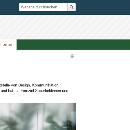
Suche
Website durchsuchen
ationen
Artikelaktionen
n
tstelle von Design, Kommunikation,
g und hat als Fernziel Superheldinnen und