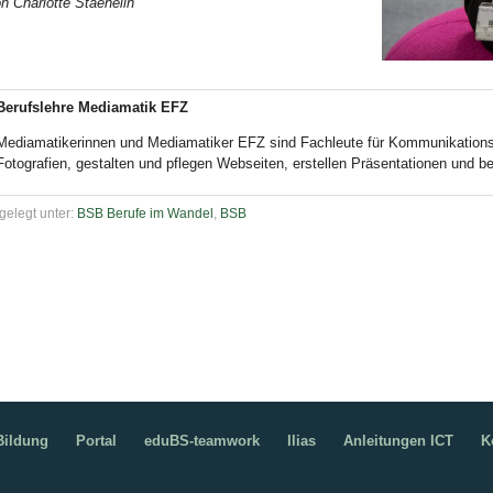
n Charlotte Staehelin
Bild Legende:
Berufslehre Mediamatik EFZ
Mediamatikerinnen und Mediamatiker EFZ sind Fachleute für Kommunikationste
Fotografien, gestalten und pflegen Webseiten, erstellen Präsentationen und 
gelegt unter:
BSB Berufe im Wandel
,
BSB
ildung
Portal
eduBS-teamwork
Ilias
Anleitungen ICT
K