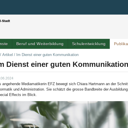
Benutzerspezifische Werkzeuge
Direkt zum Inhalt
|
Direkt zur Navigation
nste
Beruf und Weiterbildung
Schulentwicklung
Publik
/
Artikel
/
Im Dienst einer guten Kommunikation
m Dienst einer guten Kommunikatio
.06.2024
s angehende Mediamatikerin EFZ bewegt sich Chiara Hartmann an der Schnit
formatik und Administration. Sie schätzt die grosse Bandbreite der Ausbildun
ecial Effects im Blick.