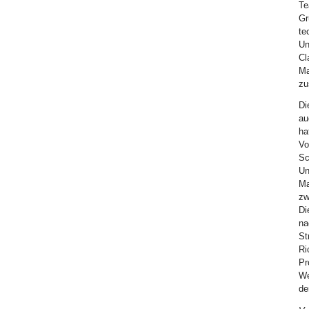
Te
Gr
te
Un
Cl
Ma
z
Di
au
ha
Vo
Sc
Un
Ma
zw
Di
na
St
Ri
Pr
We
de