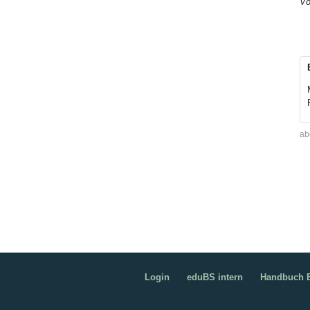
Vo
ab
Login
eduBS intern
Handbuch B