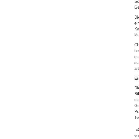
Sc
Ge
Di
ei
Ka
läu
Ch
be
sc
sc
ar
Ei
Di
Bi
si
Ge
Po
Te
«C
en