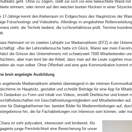
hulblatts geht. Ohne zu zögern, stellt sie sich vor eine beleuchtete Wand mit
biete erinnern, oder nimmt auf den weichen bunten Hockern in einer Sitzecke
e 17-Jährige kennt den Atelierraum im Erdgeschoss des Hauptsitzes der War
nige Fotoshootings und Videodrehs. Allerdings in umgekehrter Rollenverteilung:
mera steht, die Technik bedient, die Lichtverhältnisse prüft, Termine koordin
ft.
iara Hartmann ist im zweiten Lehrjahr zur Mediamatikerin (EFZ) in der Unt
schäftigt. «Bei der Lehrstellensuche hatte ich Glück, Manor war mein Favorit
hätzt die Grösse des Unternehmens mit schweizweit 7500 Mitarbeitenden und d
hüchtern, aber man lernt bei der Arbeit, dass man auf die Leute zugehen mus
beiten als man selber. Ohne Offenheit und eine gute Kommunikation kommt m
ne breit angelegte Ausbildung
e angehende Mediamatikerin arbeitet überwiegend in der internen Kommunikat
ldschirme im Hauptsitz, gestaltet und schreibt Beiträge für eine App für Mita
ch Gedanken zu Form und Inhalt von Videos, erstellt Drehbücher und kreiert m
schäftsbotschaften mit Geschäftsleitungsmitgliedern und Mitarbeitenden auf, 
ster für Dialogplattformen her, bereitet Bilder für Medienmitteilungen auf, dur
stergebnisse hin, die für Fachabteilungen von Interesse sein können, oder mac
hiara ist sehr polyvalent, interessiert und lernbereit. Als
gagierte junge Persönlichkeit eine Bereicherung für unser