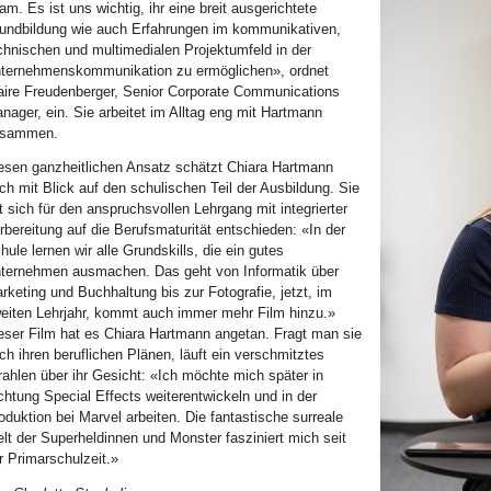
am. Es ist uns wichtig, ihr eine breit ausgerichtete
undbildung wie auch Erfahrungen im kommunikativen,
chnischen und multimedialen Projektumfeld in der
ternehmenskommunikation zu ermöglichen», ordnet
aire Freudenberger, Senior Corporate Communications
nager, ein. Sie arbeitet im Alltag eng mit Hartmann
usammen.
esen ganzheitlichen Ansatz schätzt Chiara Hartmann
ch mit Blick auf den schulischen Teil der Ausbildung. Sie
t sich für den anspruchsvollen Lehrgang mit integrierter
rbereitung auf die Berufsmaturität entschieden: «In der
hule lernen wir alle Grundskills, die ein gutes
ternehmen ausmachen. Das geht von Informatik über
rketing und Buchhaltung bis zur Fotografie, jetzt, im
eiten Lehrjahr, kommt auch immer mehr Film hinzu.»
eser Film hat es Chiara Hartmann angetan. Fragt man sie
ch ihren beruflichen Plänen, läuft ein verschmitztes
rahlen über ihr Gesicht: «Ich möchte mich später in
chtung Special Effects weiterentwickeln und in der
oduktion bei Marvel arbeiten. Die fantastische surreale
lt der Superheldinnen und Monster fasziniert mich seit
r Primarschulzeit.»