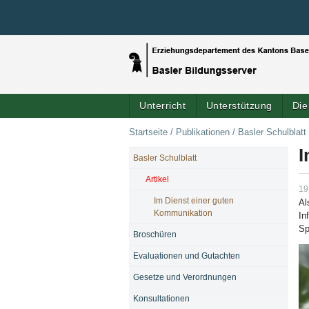
Unterricht
Unterstützung
Die
Startseite
/
Publikationen
/
Basler Schulblatt
I
Basler Schulblatt
NAVIGATION
Artikel
19
Im Dienst einer guten
Al
Kommunikation
In
Sp
Broschüren
Evaluationen und Gutachten
Gesetze und Verordnungen
Konsultationen