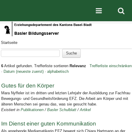
Direkt zum Inhalt
|
Direkt zur Navigation
Mobile nav
Startseite
6
Artikel gefunden.
Trefferliste sortieren
Relevanz
Trefferliste einschränken
·
Datum (neueste zuerst)
·
alphabetisch
Gutes für den Körper
Mara Nyffeler ist im dritten und letzten Lehrjahr der Ausbildung zur Fachfrau
Bewegungs- und Gesundheitsförderung EFZ. Die Arbeit am Körper und mit
älteren Menschen sei genau das, was sie gesucht habe.
Existiert in
Publikationen
/
Basler Schulblatt
/
Artikel
Im Dienst einer guten Kommunikation
Als angehende Mediamatikerin EFZ bewegt sich Chiara Hartmann an der