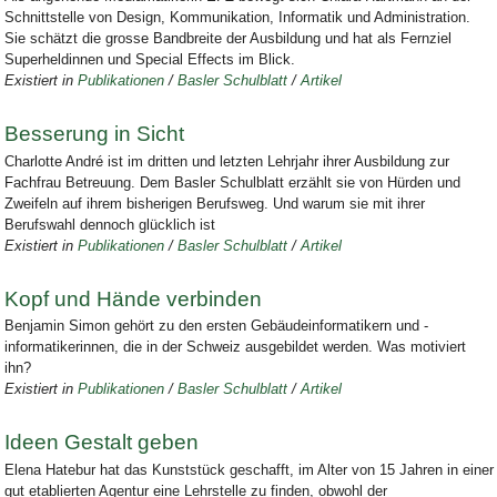
Schnittstelle von Design, Kommunikation, Informatik und Administration.
Sie schätzt die grosse Bandbreite der Ausbildung und hat als Fernziel
Superheldinnen und Special Effects im Blick.
Existiert in
Publikationen
/
Basler Schulblatt
/
Artikel
Besserung in Sicht
Charlotte André ist im dritten und letzten Lehrjahr ihrer Ausbildung zur
Fachfrau Betreuung. Dem Basler Schulblatt erzählt sie von Hürden und
Zweifeln auf ihrem bisherigen Berufsweg. Und warum sie mit ihrer
Berufswahl dennoch glücklich ist
Existiert in
Publikationen
/
Basler Schulblatt
/
Artikel
Kopf und Hände verbinden
Benjamin Simon gehört zu den ersten Gebäudeinformatikern und -
informatikerinnen, die in der Schweiz ausgebildet werden. Was motiviert
ihn?
Existiert in
Publikationen
/
Basler Schulblatt
/
Artikel
Ideen Gestalt geben
Elena Hatebur hat das Kunststück geschafft, im Alter von 15 Jahren in einer
gut etablierten Agentur eine Lehrstelle zu finden, obwohl der