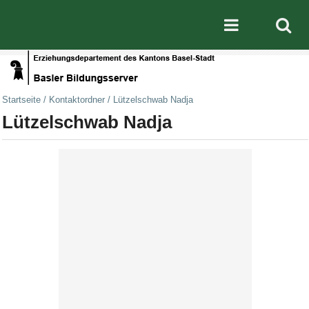
Direkt zum Inhalt
|
Direkt zur Navigation
Mobile nav
Startseite
/
Kontaktordner
/
Lützelschwab Nadja
Lützelschwab Nadja