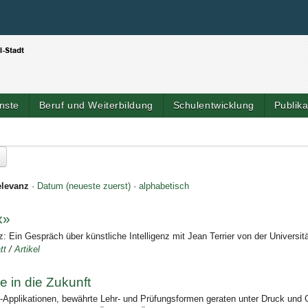
Benutzerspezifische Werkzeuge
Direkt zum Inhalt
|
Direkt zur Navigation
nste
Beruf und Weiterbildung
Schulentwicklung
Publik
levanz
·
Datum (neueste zuerst)
·
alphabetisch
x»
 Ein Gespräch über künstliche Intelligenz mit Jean Terrier von der Universit
tt
/
Artikel
e in die Zukunft
I-Applikationen, bewährte Lehr- und Prüfungsformen geraten unter Druck un