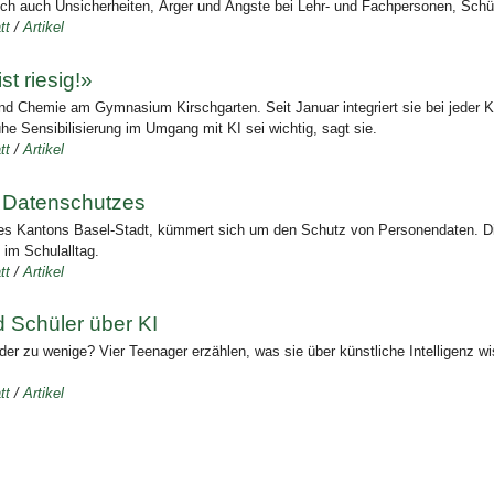
ch auch Unsicherheiten, Ärger und Ängste bei Lehr- und Fachpersonen, Schül
tt
/
Artikel
t riesig!»
und Chemie am Gymnasium Kirschgarten. Seit Januar integriert sie bei jeder 
ühe Sensibilisierung im Umgang mit KI sei wichtig, sagt sie.
tt
/
Artikel
 Datenschutzes
es Kantons Basel-Stadt, kümmert sich um den Schutz von Personendaten. Die
im Schulalltag.
tt
/
Artikel
 Schüler über KI
 Oder zu wenige? Vier Teenager erzählen, was sie über künstliche Intelligenz
tt
/
Artikel