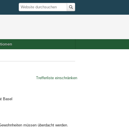
Suche
Website durchsuchen
ationen
Trefferliste einschränken
ät Basel
d Gewohnheiten müssen überdacht werden.