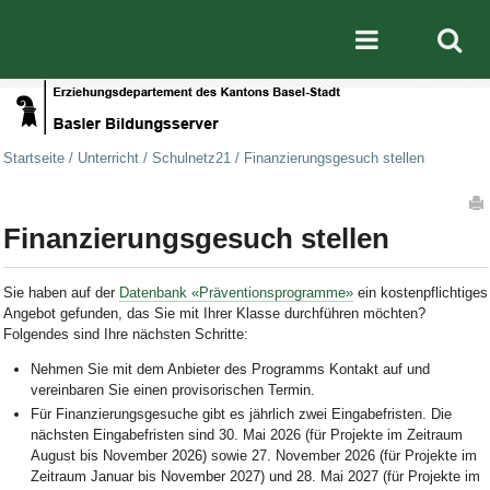
Direkt zum Inhalt
|
Direkt zur Navigation
Mobile nav
Startseite
/
Unterricht
/
Schulnetz21
/
Finanzierungsgesuch stellen
Artikelaktionen
Finanzierungsgesuch stellen
Sie haben auf der
Datenbank «Präventionsprogramme»
ein kostenpflichtiges
Angebot gefunden, das Sie mit Ihrer Klasse durchführen möchten?
Folgendes sind Ihre nächsten Schritte:
Nehmen Sie mit dem Anbieter des Programms Kontakt auf und
vereinbaren Sie einen provisorischen Termin.
Für Finanzierungsgesuche gibt es jährlich zwei Eingabefristen. Die
nächsten Eingabefristen sind
30. Mai 2026 (für Projekte im Zeitraum
August bis November 2026) sowie 27. November 2026 (für Projekte im
Zeitraum Januar bis November 2027) und 28. Mai 2027 (für Projekte im