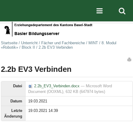
Direkt zum Inhalt
|
Direkt zur Navigation
Mobile nav
Startseite
/
Unterricht
/
Fächer und Fachbereiche
/
MINT
/
8. Modul
«Robotik»
/
Block II
/
2.2b EV3 Verbinden
Artikelaktionen
2.2b EV3 Verbinden
Datei
2.2b_EV3_Verbinden.docx
— Microsoft Word
Document (OOXML), 632 KB (647974 bytes)
Datum
19.03.2021
Letzte
19.03.2021 14:39
Änderung