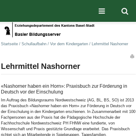
Direkt zum Inhalt
|
Direkt zur Navigation
Mobile nav
Startseite
/
Schullaufbahn
/
Vor dem Kindergarten
/
Lehrmittel Nashorner
Artikelaktionen
Lehrmittel Nashorner
«Nashorner haben ein Horn»: Praxisbuch zur Förderung in
Deutsch vor der Einschulung
Im Auftrag des Bildungsraums Nordwestschweiz (AG, BL, BS, SO) ist 2013
das Praxisbuch «Nashorner haben ein Horn» zur Förderung in Deutsch vor
der Einschulung in den Kindergarten erschienen. In Zusammenarbeit mit 100
Fachpersonen aus der Praxis hat die Pädagogische Hochschule der
Fachhochschule Nordwestschweiz PH FHNW eine fundierte, von
Wissenschaft und Praxis gestützte Grundlage erarbeitet. Das Praxisbuch
richtet sich an Mitarbeitende in Spielgruppen, Tagesfamilien,