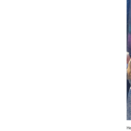
Bi
He