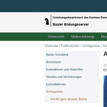
Unterricht
Unterstützung
Die
Startseite
/
Publikationen
/
Schlagzeilen
/
Au
A
Basler Schulblatt
NAVIGATION
Broschüren
20
Evaluationen und Gutachten
ES
Gesetze und Verordnungen
Konsultationen
Schlagzeilen
Auf der ganz grossen Bühne