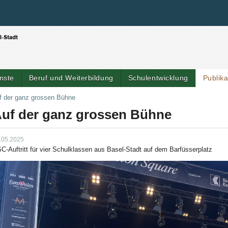
Benutzerspezifische Werkzeuge
Direkt zum Inhalt
|
Direkt zur Navigation
nste
Beruf und Weiterbildung
Schulentwicklung
Publik
f der ganz grossen Bühne
uf der ganz grossen Bühne
.05.2025
C-Auftritt für vier Schulklassen aus Basel-Stadt auf dem Barfüsserplatz