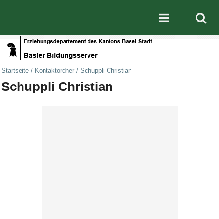
Direkt zum Inhalt
|
Direkt zur Navigation
Mobile nav
Startseite
/
Kontaktordner
/
Schuppli Christian
Schuppli Christian