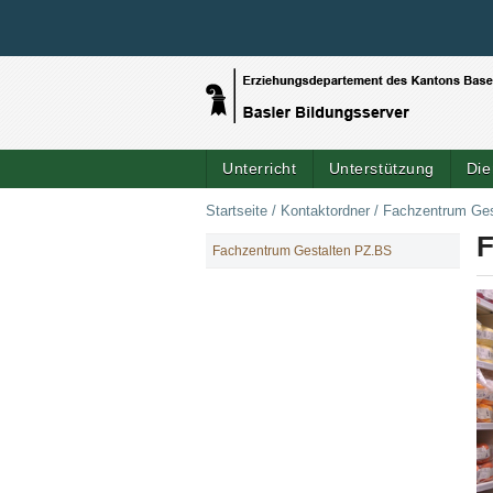
Unterricht
Unterstützung
Die
Startseite
/
Kontaktordner
/
Fachzentrum Ges
F
Fachzentrum Gestalten PZ.BS
NAVIGATION