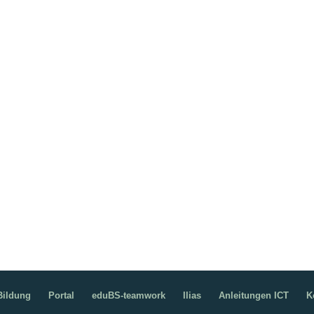
ildung
Portal
eduBS-teamwork
Ilias
Anleitungen ICT
K