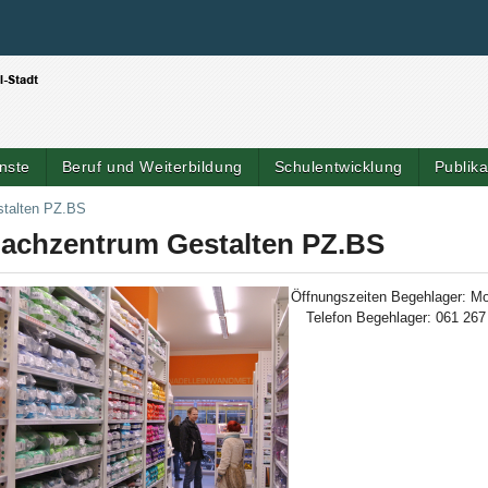
Benutzerspezifische Werkzeuge
Direkt zum Inhalt
|
Direkt zur Navigation
nste
Beruf und Weiterbildung
Schulentwicklung
Publik
talten PZ.BS
achzentrum Gestalten PZ.BS
Öffnungszeiten Begehlager: M
Telefon Begehlager: 061 267