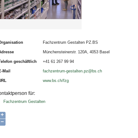
Organisation
Fachzentrum Gestalten PZ.BS
Adresse
Münchensteinerstr. 120A, 4053 Basel
Telefon geschäftlich
+41 61 267 99 94
E-Mail
fachzentrum-gestalten.pz@bs.ch
URL
www.bs.ch/fzg
ntaktperson für:
Fachzentrum Gestalten
+
−