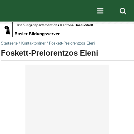
Direkt zum Inhalt
|
Direkt zur Navigation
Mobile nav
Startseite
/
Kontaktordner
/
Foskett-Prelorentzos Eleni
Foskett-Prelorentzos Eleni