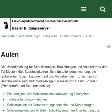
Direkt zum Inhalt
|
Direkt zur Navigation
Mobile nav
Startseite
/
Unterstützung
/
Technische Unterrichtsmittel
/
Aulen
Artikelaktionen
Aulen
Die «Handreichung für Schulleitungen, Bauleitungen und Architekten» des
TU Medien klärt Zuständigkeiten, Schnittstellenverantwortung, die
technischen Spezifikationen und das Vorgehen beim Einrichten von
Beschallungs- und Multimediaanlagen in Aulen von Basler Schulen
(Primarstufe und Sekundarschule).
Zuständigkeiten / Schnittstellenverantwortung / Vorgehen
Technische Spezifikationen
Schnittstellen der Verantwortungsbereiche und Kostenträger
Sonderregelung zur direkten schulhausinternen Anschaffung von