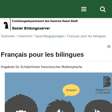
Direkt zum Inhalt
|
Direkt zur Navigation
Mobile nav
Startseite
/
Unterricht
/
Sprachbegegnungen
/
Français pour les bilingues
Artikelaktionen
Français pour les bilingues
Angebote für Schüler/innen französischer Muttersprache