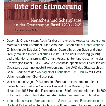
Bild Legende:
Basel als Grenzkanton: Auch für diese historische Ausgangslage gibt es
Material für den Unterricht. Die Gemeinde Riehen gibt
auf ihrer Website
Einblick in die Zeit des 2. Weltkriegs. Dazu gibt es ein Buch und eine
DVD (
erhältlich in der Bibliothek PZ.BS
): Orte der Erinnerung (Buch)
und Bilder der Erinnerung (DVD) mit «Geschichten und Geschichte der
Grenzregion Basel 1933–1945», die ebenfalls spezifisch für Schulen der
Oberstufe zusammengestellt worden sind. Die DVD des Staatsarchivs
Basel-Stadt zeigt den «
Alltag einer Grenzstadt 1931–1941
» mit zwölf
Dokumentarfilmen über diese Zeit.
Wer nur ein einziges Dokument ins Zentrum stellen möchte, nimmt
vielleicht den Brief von Georgine Gerhard: Eine Baslerin, die im
November 1938 Heinrich Rothmund einen Brief schrieb, mit dem sie 300
jüdischen Kindern das Leben rettete.
Beitrag von Antonia Schmidlin
«
Nie geht es nur um Vergangenheit –
Schicksale und Begegnungen im
Dreiland 1933–1945»
: Im Buch von Wolfgang Benz, Johannes Czwalina