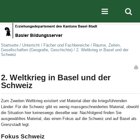
Direkt zum Inhalt
|
Direkt zur Navigation
Mobile nav
Startseite
/
Unterricht
/
Fächer und Fachbereiche
/
Räume, Zeiten,
Gesellschaften (Geografie, Geschichte)
/
2. Weltkrieg in Basel und der
Schweiz
Artikelaktionen
2. Weltkrieg in Basel und der
Schweiz
Zum Zweiten Weltkrieg existiert viel Material über die kriegsführenden
Länder. Für die Schweiz gibt es wenig massgeschneidertes Material, obwohl
die Situation hier keineswegs dieselbe war. Nachfolgend finden Sie
ausgewähltes Material, das einen Fokus auf die Schweiz und auf Basel als
Grenzstadt legt.
Fokus Schweiz