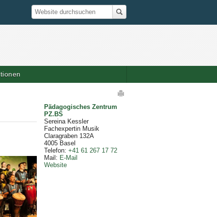
Suche
Website durchsuchen
ationen
elaktionen
Pädagogisches Zentrum
PZ.BS
Sereina Kessler
Fachexpertin Musik
Claragraben 132A
4005
Basel
Telefon
:
+41 61 267 17 72
Mail
:
E-Mail
Website