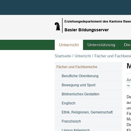
Unterricht
Unterstützung
Die
Startseite
/
Unterricht
/
Fächer und Fachbere
M
Fächer und Fachbereiche
NAVIGATION
Berufliche Orientierung
An
Bewegung und Sport
↪ 
Bildnerisches Gestalten
De
au
Englisch
un
Ethik, Religionen, Gemeinschaft
Fä
Mu
Französisch
Di
Kl
Lingua Italienisch