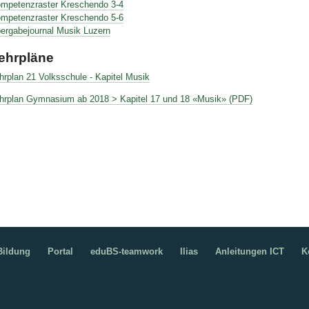
mpetenzraster Kreschendo 3-4
mpetenzraster Kreschendo 5-6
ergabejournal Musik Luzern
ehrpläne
hrplan 21 Volksschule - Kapitel Musik
hrplan Gymnasium ab 2018 > Kapitel 17 und 18 «Musik» (PDF)
ildung
Portal
eduBS-teamwork
Ilias
Anleitungen ICT
K