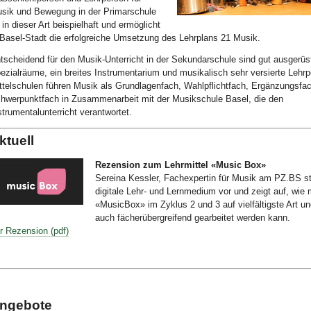
sik und Bewegung in der Primarschule
Bild Legende:
t in dieser Art beispielhaft und ermöglicht
 Basel-Stadt die erfolgreiche Umsetzung des Lehrplans 21 Musik.
tscheidend für den Musik-Unterricht in der Sekundarschule sind gut ausgerüs
ezialräume, ein breites Instrumentarium und musikalisch sehr versierte Lehr
ttelschulen führen Musik als Grundlagenfach, Wahlpflichtfach, Ergänzungsfa
hwerpunktfach in Zusammenarbeit mit der Musikschule Basel, die den
strumentalunterricht verantwortet.
ktuell
Rezension zum Lehrmittel «Music Box»
Sereina Kessler, Fachexpertin für Musik am PZ.BS st
digitale Lehr- und Lernmedium vor und zeigt auf, wie 
«MusicBox» im Zyklus 2 und 3 auf vielfältigste Art u
ld Legende:
auch fächerübergreifend gearbeitet werden kann.
r Rezension (pdf)
ngebote