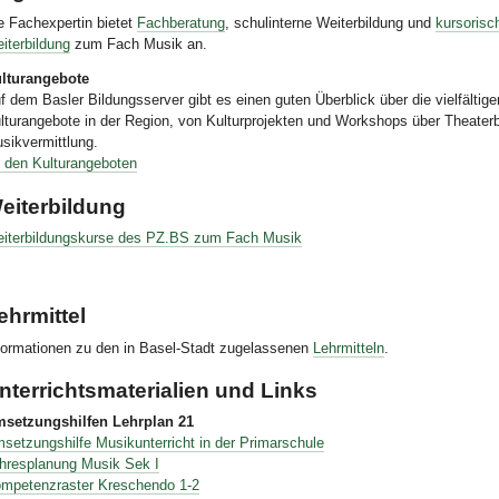
e Fachexpertin bietet
Fachberatung
, schulinterne Weiterbildung und
kursorisc
iterbildung
zum Fach Musik an.
lturangebote
f dem Basler Bildungsserver gibt es einen guten Überblick über die vielfältige
lturangebote in der Region, von Kulturprojekten und Workshops über Theate
sikvermittlung.
 den Kulturangeboten
eiterbildung
iterbildungskurse des PZ.BS zum Fach Musik
ehrmittel
formationen zu den in Basel-Stadt zugelassenen
Lehrmitteln
.
nterrichtsmaterialien und Links
setzungshilfen Lehrplan 21
setzungshilfe Musikunterricht in der Primarschule
hresplanung Musik Sek I
mpetenzraster Kreschendo 1-2