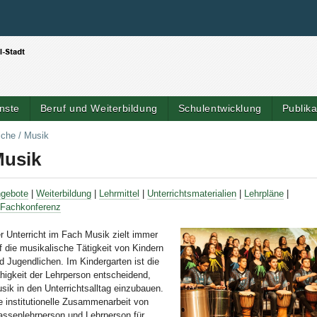
Benutzerspezifische Werkzeuge
Direkt zum Inhalt
|
Direkt zur Navigation
nste
Beruf und Weiterbildung
Schulentwicklung
Publik
Artik
iche
/
Musik
usik
gebote
|
Weiterbildung
|
Lehrmittel
|
Unterrichtsmaterialien
|
Lehrpläne
|
Fachkonferenz
r Unterricht im Fach Musik zielt immer
f die musikalische Tätigkeit von Kindern
d Jugendlichen. Im Kindergarten ist die
higkeit der Lehrperson entscheidend,
sik in den Unterrichtsalltag einzubauen.
e institutionelle Zusammenarbeit von
assenlehrperson und Lehrperson für