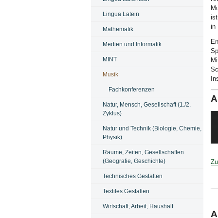
Mu
Lingua Latein
is
in
Mathematik
En
Medien und Informatik
Sp
MINT
Mi
Sc
Musik
In
Fachkonferenzen
A
Natur, Mensch, Gesellschaft (1./2.
Zyklus)
Natur und Technik (Biologie, Chemie,
Physik)
Bi
Räume, Zeiten, Gesellschaften
(Geografie, Geschichte)
Zu
Technisches Gestalten
Textiles Gestalten
Wirtschaft, Arbeit, Haushalt
A