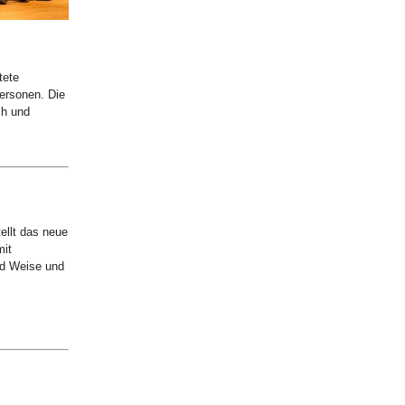
tete
personen. Die
ch und
ellt das neue
mit
nd Weise und