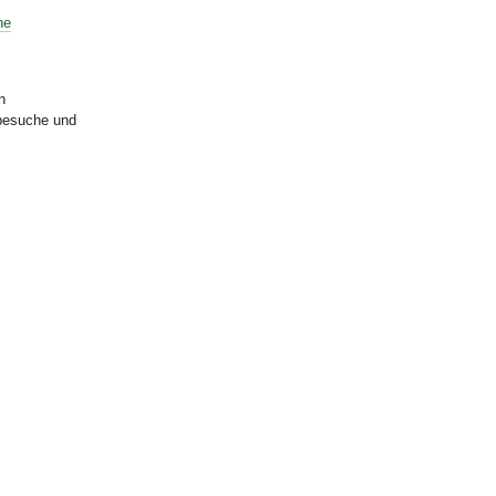
he
n
rbesuche und