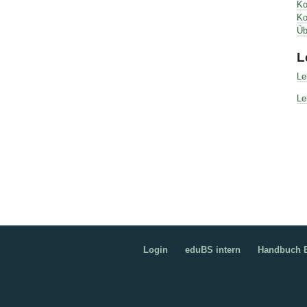
Ko
Ko
Üb
L
Le
Le
Login
eduBS intern
Handbuch B