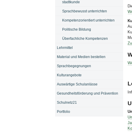
stadtkunde
Di
Sprachbewusst unterrichten
We
Kompetenzorientiert unterrichten
Ku
Au
Politische Bildung
Ku
Mu
Überfachliche Kompetenzen
Zu
Lehrmittel
W
Material und Medien bestellen
We
Sprachbegegnungen
Kulturangebote
L
Auswärtige Schulanlässe
In
Gesundheitsförderung und Prävention
U
Schulnetz21
Um
Portfolio
Um
Ja
Ko