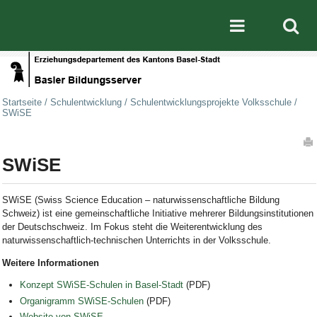
Direkt zum Inhalt
|
Direkt zur Navigation
Mobile nav
Startseite
/
Schulentwicklung
/
Schulentwicklungsprojekte Volksschule
/
SWiSE
Artikelaktionen
SWiSE
SWiSE (Swiss Science Education – naturwissenschaftliche Bildung
Schweiz) ist eine gemeinschaftliche Initiative mehrerer Bildungsinstitutionen
der Deutschschweiz. Im Fokus steht die Weiterentwicklung des
naturwissenschaftlich-technischen Unterrichts in der Volksschule.
Weitere Informationen
Konzept SWiSE-Schulen in Basel-Stadt
(PDF)
Organigramm SWiSE-Schulen
(PDF)
Website von SWiSE