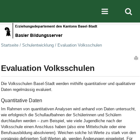
Direkt zum Inhalt
|
Direkt zur Navigation
Mobile nav
Startseite
/
Schulentwicklung
/
Evaluation Volksschulen
Artikelaktionen
Evaluation Volksschulen
Die Volksschulen Basel-Stadt werden mithilfe quantitativer und qualitativer
Daten regelmässig evaluiert.
Quantitative Daten
Im Rahmen von quantitativen Analysen wird anhand von Daten untersucht,
wie erfolgreich die Schullaufbahnen der Schülerinnen und Schülern
durchlaufen werden – zum Beispiel, wie viele Jugendliche nach der
Volksschule einen Anschluss haben (also eine Mittelschule oder eine
Berufsausbildung absolvieren). Weichen solche Ist-Werte zu stark von den
vorgängig definierten Soll-Werten ab, werden Änderungen eingeleitet. Für