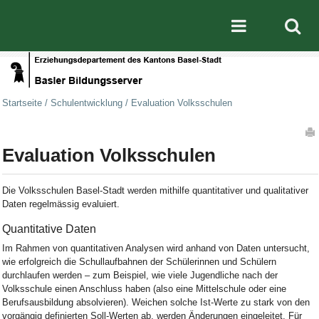
Direkt zum Inhalt
|
Direkt zur Navigation
Mobile nav
Startseite
/
Schulentwicklung
/
Evaluation Volksschulen
Artikelaktionen
Evaluation Volksschulen
Die Volksschulen Basel-Stadt werden mithilfe quantitativer und qualitativer
Daten regelmässig evaluiert.
Quantitative Daten
Im Rahmen von quantitativen Analysen wird anhand von Daten untersucht,
wie erfolgreich die Schullaufbahnen der Schülerinnen und Schülern
durchlaufen werden – zum Beispiel, wie viele Jugendliche nach der
Volksschule einen Anschluss haben (also eine Mittelschule oder eine
Berufsausbildung absolvieren). Weichen solche Ist-Werte zu stark von den
vorgängig definierten Soll-Werten ab, werden Änderungen eingeleitet. Für