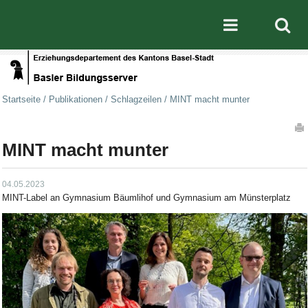
Direkt zum Inhalt
|
Direkt zur Navigation
Mobile nav
Startseite
/
Publikationen
/
Schlagzeilen
/
MINT macht munter
Artikelaktionen
MINT macht munter
04.05.2023
MINT-Label an Gymnasium Bäumlihof und Gymnasium am Münsterplatz