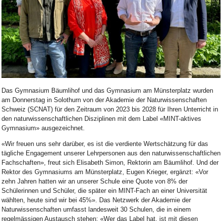
Bild Legende:
Das Gymnasium Bäumlihof und das Gymnasium am Münsterplatz wurden
am Donnerstag in Solothurn von der Akademie der Naturwissenschaften
Schweiz (SCNAT) für den Zeitraum von 2023 bis 2028 für Ihren Unterricht in
den naturwissenschaftlichen Disziplinen mit dem Label «MINT-aktives
Gymnasium» ausgezeichnet.
«Wir freuen uns sehr darüber, es ist die verdiente Wertschätzung für das
tägliche Engagement unserer Lehrpersonen aus den naturwissenschaftlichen
Fachschaften», freut sich Elisabeth Simon, Rektorin am Bäumlihof. Und der
Rektor des Gymnasiums am Münsterplatz, Eugen Krieger, ergänzt: «Vor
zehn Jahren hatten wir an unserer Schule eine Quote von 8% der
Schülerinnen und Schüler, die später ein MINT-Fach an einer Universität
wählten, heute sind wir bei 45%». Das Netzwerk der Akademie der
Naturwissenschaften umfasst landesweit 30 Schulen, die in einem
regelmässigen Austausch stehen: «Wer das Label hat, ist mit diesen