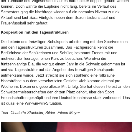
der Turnhalle des Vogesenschulhauses hätte locker doppelt geführt werden
können. Doch währte die Euphorie nicht lang, bereits im Verlauf des
Semesters ging die Nachfrage wieder auf ein normales Niveau zurück.
Aktuell sind laut Sara Fünfgeld neben dem Boxen Eiskunstlauf und
Frauenfussball sehr gefragt.
Kooperation mit den Tagesstrukturen
Die Leiterin des freiwilligen Schulsports arbeitet eng mit den Sportvereinen
und den Tagesstrukturen zusammen. Das Fachpersonal kennt die
Bedürfnisse der Schülerinnen und Schüler, bekommt Trends mit und
motiviert die Teenager, einen Kurs zu besuchen. Wie etwa die
fünfzehnjährige Ela, die vor gut einem Jahr in die Schweiz gekommen ist
und via Tagesstruktur auf das Angebot des freiwilligen Schulsports
aufmerksam wurde. Jetzt streicht sie sich strahlend eine rotbraune
Haarsträhne aus dem verschwitzten Gesicht: «Ich komme dreimal pro
Woche ins Boxen und gebe alles.» Mit Erfolg: Sie hat diesen Herbst an den
Schweizermeisterschaften den dritten Platz geholt, über den Sport
Freundschaften geknüpft und ihre Deutschkenntnisse stark verbessert. Das
ist quasi eine Win-win-win-Situation.
Text: Charlotte Staehelin, Bilder: Eileen Meyer