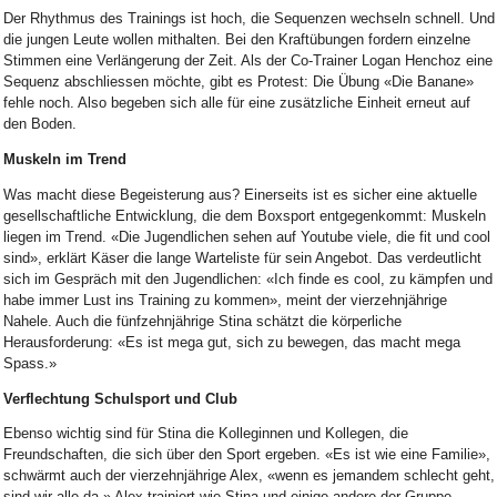
Der Rhythmus des Trainings ist hoch, die Sequenzen wechseln schnell. Und
die jungen Leute wollen mithalten. Bei den Kraftübungen fordern einzelne
Stimmen eine Verlängerung der Zeit. Als der Co-Trainer Logan Henchoz eine
Sequenz abschliessen möchte, gibt es Protest: Die Übung «Die Banane»
fehle noch. Also begeben sich alle für eine zusätzliche Einheit erneut auf
den Boden.
Muskeln im Trend
Was macht diese Begeisterung aus? Einerseits ist es sicher eine aktuelle
gesellschaftliche Entwicklung, die dem Boxsport entgegenkommt: Muskeln
liegen im Trend. «Die Jugendlichen sehen auf Youtube viele, die fit und cool
sind», erklärt Käser die lange Warteliste für sein Angebot. Das verdeutlicht
sich im Gespräch mit den Jugendlichen: «Ich finde es cool, zu kämpfen und
habe immer Lust ins Training zu kommen», meint der vierzehnjährige
Nahele. Auch die fünfzehnjährige Stina schätzt die körperliche
Herausforderung: «Es ist mega gut, sich zu bewegen, das macht mega
Spass.»
Verflechtung Schulsport und Club
Ebenso wichtig sind für Stina die Kolleginnen und Kollegen, die
Freundschaften, die sich über den Sport ergeben. «Es ist wie eine Familie»,
schwärmt auch der vierzehnjährige Alex, «wenn es jemandem schlecht geht,
sind wir alle da.» Alex trainiert wie Stina und einige andere der Gruppe