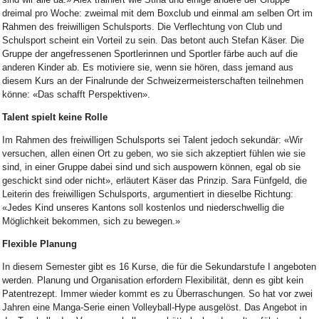
dreimal pro Woche: zweimal mit dem Boxclub und einmal am selben Ort im
Rahmen des freiwilligen Schulsports. Die Verflechtung von Club und
Schulsport scheint ein Vorteil zu sein. Das betont auch Stefan Käser. Die
Gruppe der angefressenen Sportlerinnen und Sportler färbe auch auf die
anderen Kinder ab. Es motiviere sie, wenn sie hören, dass jemand aus
diesem Kurs an der Finalrunde der Schweizermeisterschaften teilnehmen
könne: «Das schafft Perspektiven».
Talent spielt keine Rolle
Im Rahmen des freiwilligen Schulsports sei Talent jedoch sekundär: «Wir
versuchen, allen einen Ort zu geben, wo sie sich akzeptiert fühlen wie sie
sind, in einer Gruppe dabei sind und sich auspowern können, egal ob sie
geschickt sind oder nicht», erläutert Käser das Prinzip. Sara Fünfgeld, die
Leiterin des freiwilligen Schulsports, argumentiert in dieselbe Richtung:
«Jedes Kind unseres Kantons soll kostenlos und niederschwellig die
Möglichkeit bekommen, sich zu bewegen.»
Flexible Planung
In diesem Semester gibt es 16 Kurse, die für die Sekundarstufe I angeboten
werden. Planung und Organisation erfordern Flexibilität, denn es gibt kein
Patentrezept. Immer wieder kommt es zu Überraschungen. So hat vor zwei
Jahren eine Manga-Serie einen Volleyball-Hype ausgelöst. Das Angebot in