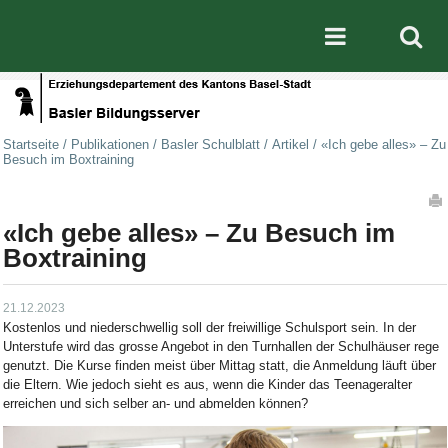
Direkt zum Inhalt
|
Direkt zur Navigation
Mobile nav
Startseite
/
Publikationen
/
Basler Schulblatt
/
Artikel
/
«Ich gebe alles» – Zu
Besuch im Boxtraining
Artikelaktionen
«Ich gebe alles» – Zu Besuch im
Boxtraining
21.12.2023
Kostenlos und niederschwellig soll der freiwillige Schulsport sein. In der
Unterstufe wird das grosse Angebot in den Turnhallen der Schulhäuser rege
genutzt. Die Kurse finden meist über Mittag statt, die Anmeldung läuft über
die Eltern. Wie jedoch sieht es aus, wenn die Kinder das Teenageralter
erreichen und sich selber an- und abmelden können?