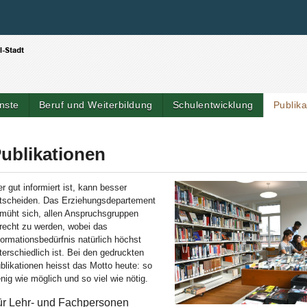
Benutzerspezifische Werkzeuge
Direkt zum Inhalt
|
Direkt zur Navigation
nste
Beruf und Weiterbildung
Schulentwicklung
Publik
Artik
ublikationen
r gut informiert ist, kann besser
tscheiden. Das Erziehungsdepartement
müht sich, allen Anspruchsgruppen
recht zu werden, wobei das
formationsbedürfnis natürlich höchst
terschiedlich ist. Bei den gedruckten
blikationen heisst das Motto heute: so
nig wie möglich und so viel wie nötig.
ür Lehr- und Fachpersonen