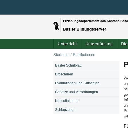
Unterricht
Unterstützung
Die
Startseite
/
Publikationen
P
Basler Schulblatt
NAVIGATION
Broschüren
We
Evaluationen und Gutachten
en
be
Gesetze und Verordnungen
ge
In
Konsultationen
un
Schlagzeilen
Pu
we
F