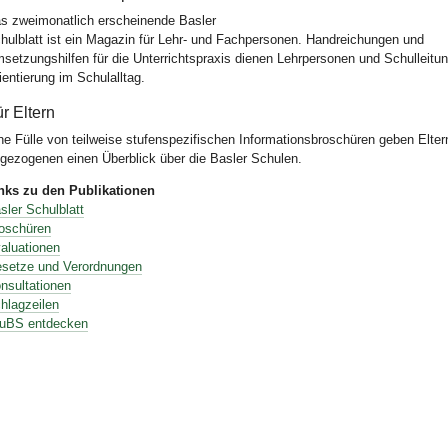
Bild Legende:
s zweimonatlich erscheinende
Basler
hulblatt
ist ein Magazin für Lehr- und Fachpersonen. Handreichungen und
setzungshilfen für die Unterrichtspraxis dienen Lehrpersonen und Schulleitu
ientierung im Schulalltag.
r Eltern
ne Fülle von teilweise stufenspezifischen Informationsbroschüren geben Elter
gezogenen einen Überblick über die Basler Schulen.
nks zu den Publikationen
sler Schulblatt
oschüren
aluationen
setze und Verordnungen
nsultationen
hlagzeilen
uBS entdecken