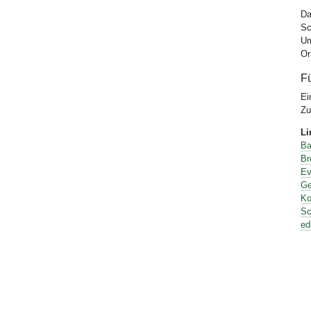
Da
Sc
Um
Or
Fü
Ei
Zu
Li
Ba
Br
Ev
Ge
Ko
Sc
ed