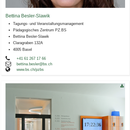
Bettina Besler-Slawik
Tagungs- und Veranstaltungsmanagement
Pädagogisches Zentrum PZ.BS
Bettina Besler-Slawik
Claragraben 132A
4005 Basel
+41 61 267 17 66
bettina.besler@bs.ch
www.bs.ch/pzbs