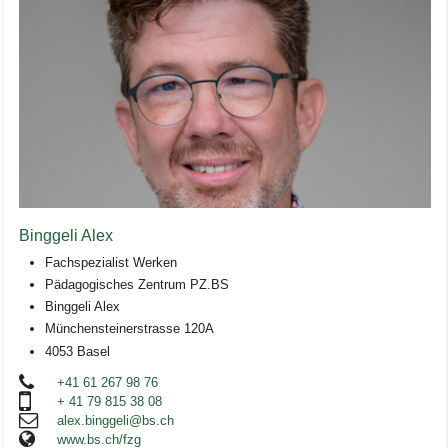
Binggeli Alex
Fachspezialist Werken
Pädagogisches Zentrum PZ.BS
Binggeli Alex
Münchensteinerstrasse 120A
4053 Basel
+41 61 267 98 76
+ 41 79 815 38 08
alex.binggeli@bs.ch
www.bs.ch/fzg