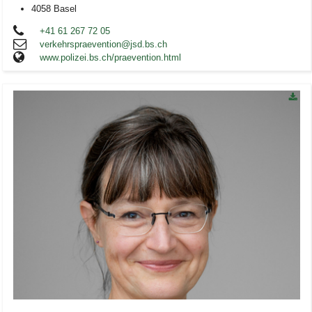
4058 Basel
+41 61 267 72 05
verkehrspraevention@jsd.bs.ch
www.polizei.bs.ch/praevention.html