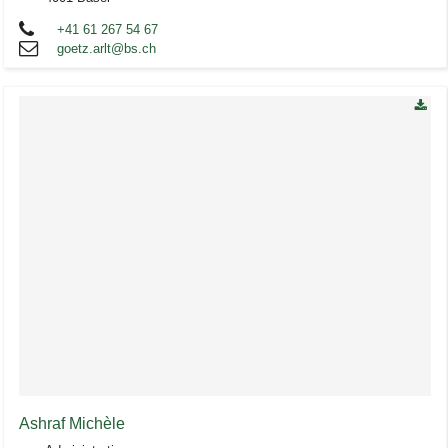
+41 61 267 54 67
goetz.arlt@bs.ch
Ashraf Michèle