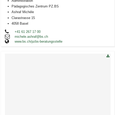
Administration
Pädagogisches Zentrum PZ.BS
Ashraf Michèle
Clarastrasse 15
4058 Basel
+41 61 267 17 00
michele.ashraf@bs.ch
www.bs.ch/pzbs-beratungsstelle