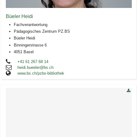
Büeler Heidi
Fachverantwortung
Pädagogisches Zentrum PZ.BS
Büeler Heidi
Binningerstrasse 6
4051 Basel
+41 61 267 68 14
heidi.bueeler@bs.ch
www.bs.ch/pzbs-bibliothek