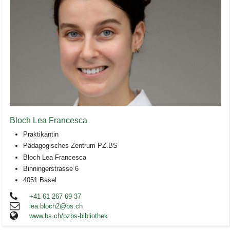
Bloch Lea Francesca
Praktikantin
Pädagogisches Zentrum PZ.BS
Bloch Lea Francesca
Binningerstrasse 6
4051 Basel
+41 61 267 69 37
lea.bloch2@bs.ch
www.bs.ch/pzbs-bibliothek