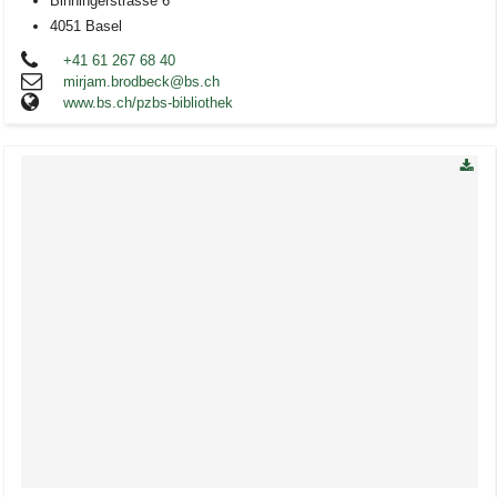
Binningerstrasse 6
4051 Basel
+41 61 267 68 40
mirjam.brodbeck@bs.ch
www.bs.ch/pzbs-bibliothek