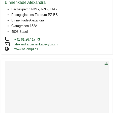
Binnenkade Alexandra
Fachexpertin NMG, RZG, ERG
Pädagogisches Zentrum PZ.BS
Binnenkade Alexandra
Claragraben 132A
4005 Basel
+41 61 267 17 73
alexandra.binnenkade@bs.ch
www.bs.ch/pzbs