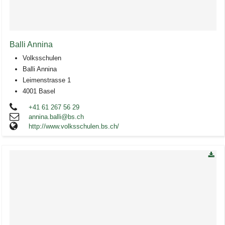
Balli Annina
Volksschulen
Balli Annina
Leimenstrasse 1
4001 Basel
+41 61 267 56 29
annina.balli@bs.ch
http://www.volksschulen.bs.ch/